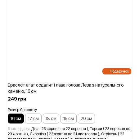
Подарунок
Браслет агат содалит і лава голова Лева з натурального
каменю, 16 см
249 грн
Розмір браслету
16 см
17 см
18 см
19 см
20 см
Знак зодіаку
Діва ( 23 серпня по 22 вересня ), Терези ( 23 вересня по
23 жовтня ), Скорпіон ( 23 жовтня по 21 листопада ), Стрілець ( 23