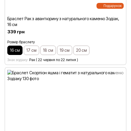
Подарунок
Браслет Рак з авантюрину з натурального каменю Зодіак,
16 см
339 грн
Розмір браслету
16 см
17 см
18 см
19 см
20 см
Знак зодіаку
Рак ( 22 червня по 22 липня )