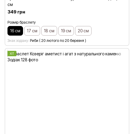
см
349 грн
Розмір браслету
16 см
17 см
18 см
19 см
20 см
Знак зодіаку
Риби ( 20 лютого по 20 березня )
ХІТ