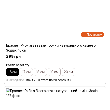
Подарунок
Браслет Риби агат і авантюрин з натурального каменю
Зодіак, 16 см
299 грн
Розмір браслету
16 см
17 см
18 см
19 см
20 см
Знак зодіаку
Риби ( 20 лютого по 20 березня )