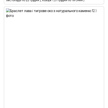
листопада по 22 грудня ), Козоріг ( 21 грудня по 19 січня )