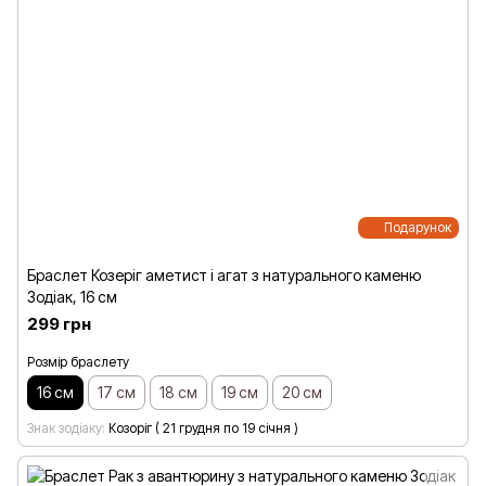
Подарунок
Браслет Козеріг аметист і агат з натурального каменю
Зодіак, 16 см
299 грн
Розмір браслету
16 см
17 см
18 см
19 см
20 см
Знак зодіаку
Козоріг ( 21 грудня по 19 січня )