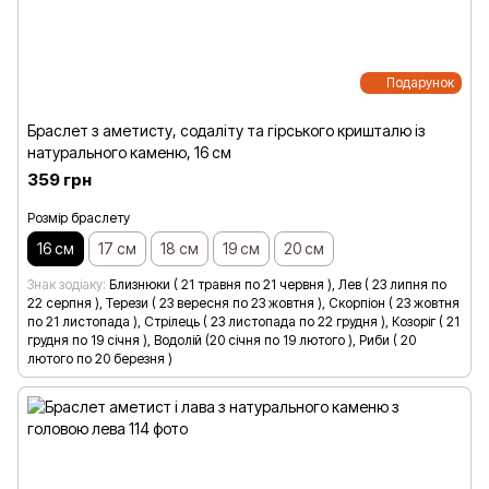
Подарунок
Браслет з аметисту, содаліту та гірського кришталю із
натурального каменю, 16 см
359 грн
Розмір браслету
16 см
17 см
18 см
19 см
20 см
Знак зодіаку
Близнюки ( 21 травня по 21 червня ), Лев ( 23 липня по
22 серпня ), Терези ( 23 вересня по 23 жовтня ), Скорпіон ( 23 жовтня
по 21 листопада ), Стрілець ( 23 листопада по 22 грудня ), Козоріг ( 21
грудня по 19 січня ), Водолій (20 січня по 19 лютого ), Риби ( 20
лютого по 20 березня )