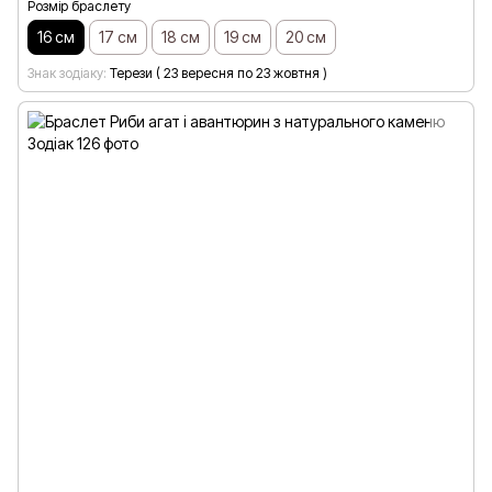
Розмір браслету
16 см
17 см
18 см
19 см
20 см
Знак зодіаку
Терези ( 23 вересня по 23 жовтня )