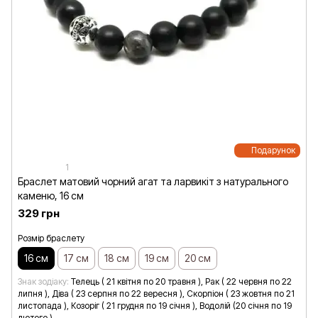
Подарунок
1
Браслет матовий чорний агат та ларвикіт з натурального
каменю, 16 см
329 грн
Розмір браслету
16 см
17 см
18 см
19 см
20 см
Знак зодіаку
Телець ( 21 квітня по 20 травня ), Рак ( 22 червня по 22
липня ), Діва ( 23 серпня по 22 вересня ), Скорпіон ( 23 жовтня по 21
листопада ), Козоріг ( 21 грудня по 19 січня ), Водолій (20 січня по 19
лютого )