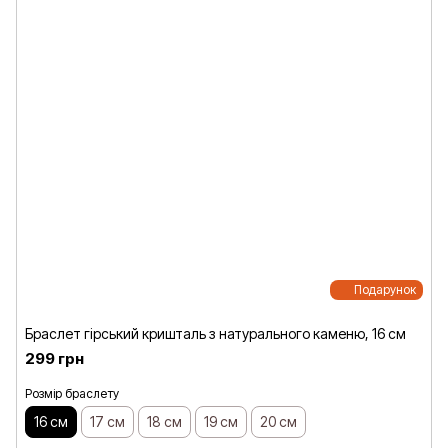
Подарунок
Браслет гірський кришталь з натурального каменю, 16 см
299 грн
Розмір браслету
16 см
17 см
18 см
19 см
20 см