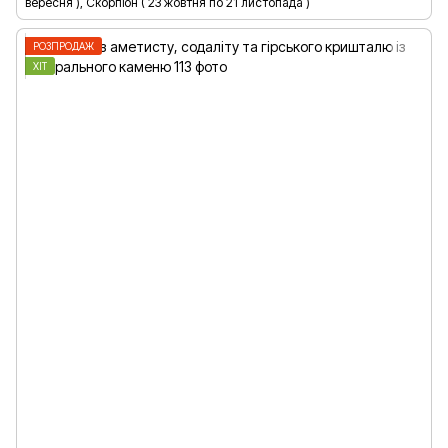
вересня ), Скорпіон ( 23 жовтня по 21 листопада )
РОЗПРОДАЖ
ХІТ