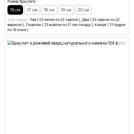
Розмір браслету
16 см
17 см
18 см
19 см
20 см
Знак зодіаку
Лев ( 23 липня по 22 серпня ), Діва ( 23 серпня по 22
вересня ), Скорпіон ( 23 жовтня по 21 листопада ), Козоріг ( 21 грудня
по 19 січня )