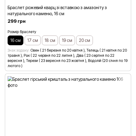
Браслет рожевий кварц зі вставкою з амазоніту з
натурального каменю, 16 см
299 грн
Розмір браслету
16 см
17 см
18 см
19 см
20 см
Знак зодіаку
Овен ( 21 березня по 20 квітня ), Телець ( 21 квітня по 20
травня ), Рак ( 22 червня по 22 липня ), Діва ( 23 серпня по 22
вересня ), Терези ( 23 вересня по 23 жовтня ), Водолій (20 січня по 19
лютого )