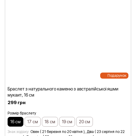
Подарунок
Браслет з натурального каменю з австралійської яшми
мукаит, 16 см
299 грн
Розмір браслету
16 см
17 см
18 см
19 см
20 см
Знак зодіаку
Овен ( 21 березня по 20 квітня ), Діва ( 23 серпня по 22