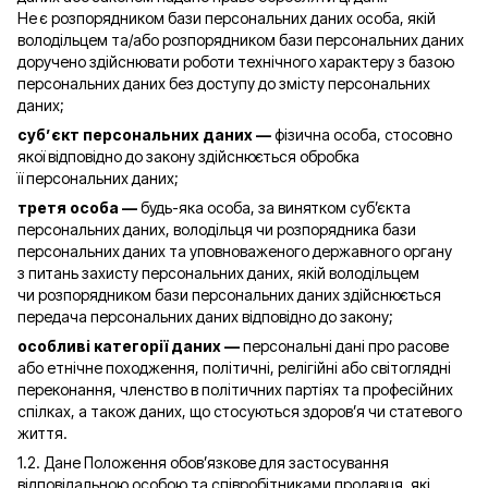
Не є розпорядником бази персональних даних особа, якій
володільцем та/або розпорядником бази персональних даних
доручено здійснювати роботи технічного характеру з базою
персональних даних без доступу до змісту персональних
даних;
суб’єкт персональних даних —
фізична особа, стосовно
якої відповідно до закону здійснюється обробка
її персональних даних;
третя особа —
будь-яка особа, за винятком суб’єкта
персональних даних, володільця чи розпорядника бази
персональних даних та уповноваженого державного органу
з питань захисту персональних даних, якій володільцем
чи розпорядником бази персональних даних здійснюється
передача персональних даних відповідно до закону;
особливі категорії даних —
персональні дані про расове
або етнічне походження, політичні, релігійні або світоглядні
переконання, членство в політичних партіях та професійних
спілках, а також даних, що стосуються здоров’я чи статевого
життя.
1.2. Дане Положення обов’язкове для застосування
відповідальною особою та співробітниками продавця, які