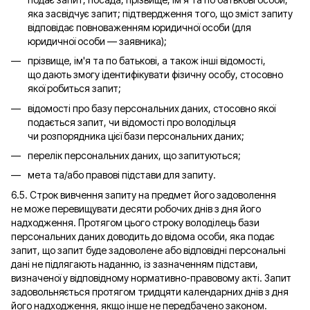
яка засвідчує запит; підтвердження того, що зміст запиту
відповідає повноваженням юридичної особи (для
юридичної особи — заявника);
прізвище, ім'я та по батькові, а також інші відомості,
що дають змогу ідентифікувати фізичну особу, стосовно
якої робиться запит;
відомості про базу персональних даних, стосовно якої
подається запит, чи відомості про володільця
чи розпорядника цієї бази персональних даних;
перелік персональних даних, що запитуються;
мета та/або правові підстави для запиту.
6.5. Строк вивчення запиту на предмет його задоволення
не може перевищувати десяти робочих днів з дня його
надходження. Протягом цього строку володілець бази
персональних даних доводить до відома особи, яка подає
запит, що запит буде задоволене або відповідні персональні
дані не підлягають наданню, із зазначенням підстави,
визначеної у відповідному нормативно-правовому акті. Запит
задовольняється протягом тридцяти календарних днів з дня
його надходження, якщо інше не передбачено законом.