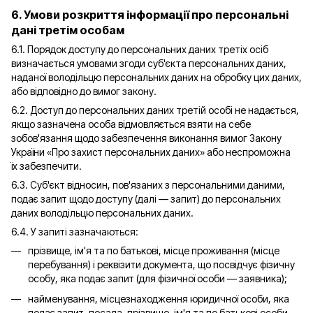
6. Умови розкриття інформації про персональні
дані третім особам
6.1. Порядок доступу до персональних даних третіх осіб
визначається умовами згоди суб'єкта персональних даних,
наданої володільцю персональних даних на обробку цих даних,
або відповідно до вимог закону.
6.2. Доступ до персональних даних третій особі не надається,
якщо зазначена особа відмовляється взяти на себе
зобов'язання щодо забезпечення виконання вимог Закону
України «Про захист персональних даних» або неспроможна
їх забезпечити.
6.3. Суб'єкт відносин, пов'язаних з персональними даними,
подає запит щодо доступу (далі — запит) до персональних
даних володільцю персональних даних.
6.4. У запиті зазначаються:
прізвище, ім'я та по батькові, місце проживання (місце
перебування) і реквізити документа, що посвідчує фізичну
особу, яка подає запит (для фізичної особи — заявника);
найменування, місцезнаходження юридичної особи, яка
подає запит, посада, прізвище, ім'я та по батькові особи,