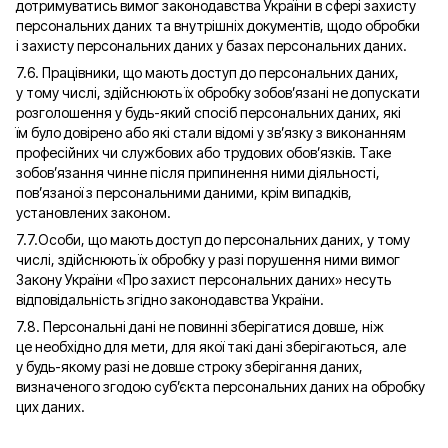
дотримуватись вимог законодавства України в сфері захисту
персональних даних та внутрішніх документів, щодо обробки
і захисту персональних даних у базах персональних даних.
7.6. Працівники, що мають доступ до персональних даних,
у тому числі, здійснюють їх обробку зобов’язані не допускати
розголошення у будь-який спосіб персональних даних, які
їм було довірено або які стали відомі у зв’язку з виконанням
професійних чи службових або трудових обов’язків. Таке
зобов’язання чинне після припинення ними діяльності,
пов’язаної з персональними даними, крім випадків,
установлених законом.
7.7.Особи, що мають доступ до персональних даних, у тому
числі, здійснюють їх обробку у разі порушення ними вимог
Закону України «Про захист персональних даних» несуть
відповідальність згідно законодавства України.
7.8. Персональні дані не повинні зберігатися довше, ніж
це необхідно для мети, для якої такі дані зберігаються, але
у будь-якому разі не довше строку зберігання даних,
визначеного згодою суб’єкта персональних даних на обробку
цих даних.