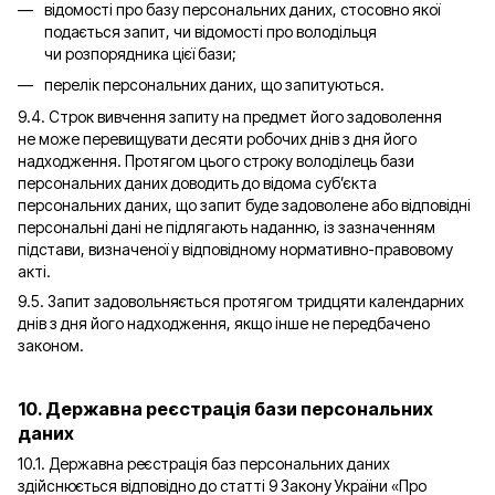
відомості про базу персональних даних, стосовно якої
подається запит, чи відомості про володільця
чи розпорядника цієї бази;
перелік персональних даних, що запитуються.
9.4. Строк вивчення запиту на предмет його задоволення
не може перевищувати десяти робочих днів з дня його
надходження. Протягом цього строку володілець бази
персональних даних доводить до відома суб’єкта
персональних даних, що запит буде задоволене або відповідні
персональні дані не підлягають наданню, із зазначенням
підстави, визначеної у відповідному нормативно-правовому
акті.
9.5. Запит задовольняється протягом тридцяти календарних
днів з дня його надходження, якщо інше не передбачено
законом.
10. Державна реєстрація бази персональних
даних
10.1. Державна реєстрація баз персональних даних
здійснюється відповідно до статті 9 Закону України «
Про