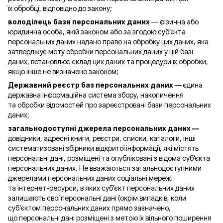
їх обробці, відповідно до закону;
володілець бази персональних даних
— фізична або
юридична особа, якій законом або за згодою суб’єкта
персональних даних надано право на обробку цих даних, яка
затверджує мету обробки персональних даних у цій базі
даних, встановлює склад цих даних та процедури їх обробки,
якщо інше не визначено законом;
Державний реєстр баз персональних даних
— єдина
державна інформаційна система збору, накопичення
та обробки відомостей про зареєстровані бази персональних
даних;
загальнодоступні джерела персональних даних —
довідники, адресні книги, реєстри, списки, каталоги, інші
систематизовані збірники відкритої інформації, які містять
персональні дані, розміщені та опубліковані з відома суб’єкта
персональних даних. Не вважаються загальнодоступними
джерелами персональних даних соціальні мережі
та інтернет-ресурси, в яких суб’єкт персональних даних
залишають свої персональні дані (окрім випадків, коли
суб’єктом персональних даних прямо зазначено,
що персональні дані розміщені з метою їх вільного поширення