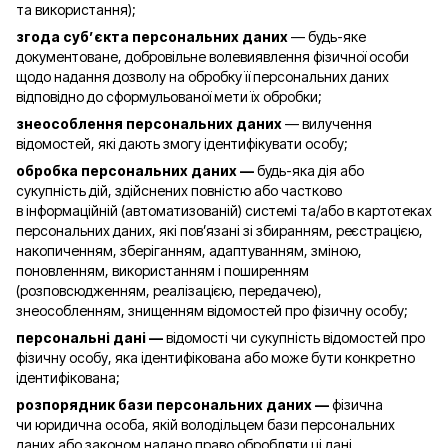
та використання);
згода суб’єкта персональних даних
— будь-яке
документоване, добровільне волевиявлення фізичної особи
щодо надання дозволу на обробку її персональних даних
відповідно до сформульованої мети їх обробки;
знеособлення персональних даних
— вилучення
відомостей, які дають змогу ідентифікувати особу;
обробка персональних даних —
будь-яка дія або
сукупність дій, здійснених повністю або частково
в інформаційній (автоматизованій) системі та/або в картотеках
персональних даних, які пов’язані зі збиранням, реєстрацією,
накопиченням, зберіганням, адаптуванням, зміною,
поновленням, використанням і поширенням
(розповсюдженням, реалізацією, передачею),
знеособленням, знищенням відомостей про фізичну особу;
персональні дані —
відомості чи сукупність відомостей про
фізичну особу, яка ідентифікована або може бути конкретно
ідентифікована;
розпорядник бази персональних даних —
фізична
чи юридична особа, якій володільцем бази персональних
даних або законом надано право обробляти ці дані.