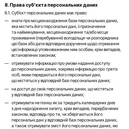
8. Права суб’єкта персональних даних
8.1. Суб'єкт персональних даних має право:
знати про місцезнаходження бази персональних даних,
яка містить його персональні дані, її призначення
та найменування, місцезнаходження та/або місце
проживання (перебування) володільця чи розпорядника
цієї бази або дати відповідне доручення щодо отримання
цієї інформації уповноваженим ним особам, крім випадків,
встановлених законом;
отримувати інформацію про умови надання доступу
до персональних даних, зокрема інформацію про третіх
осіб, яким передаються його персональні дані,
що містяться у відповідній базі персональних даних;
на доступ до своїх персональних даних, що містяться
у відповідній базі персональних даних;
отримувати не пізніш як за тридцять календарних днів
з дня надходження запиту, крім випадків, передбачених
законом, відповідь про те, чи зберігаються його
персональні дані у відповідній базі персональних даних,
а також отримувати зміст його персональних даних, які