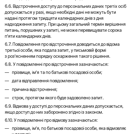
6.6. Відстрочення доступу до персональних даних третіх осіб
допускається у разі, якщо необхідні дані не можуть бути
надані протягом тридцяти календарних днів з дня
надходження запиту. При цьому загальний термін вирішення
питань, порушених у запиті, не може перевищувати сорока
п'яти календарних днів.
6.7. Повідомлення про відстрочення доводиться до відома
третьої особи, яка подала запит, у письмовій формі
з роз'ясненням порядку оскарження такого рішення.
6.8. У повідомленні про відстрочення зазначаються:
прізвище, ім'я та по батькові посадової особи;
дата відправлення повідомлення;
причина відстрочення;
строк, протягом якого буде задоволено запит.
6.9. Відмова у доступі до персональних даних допускається,
якщо доступ до них заборонено згідно із законом.
6.10. У повідомленні про відмову зазначаються:
прізвище, ім'я, по батькові посадової особи, яка відмовляє