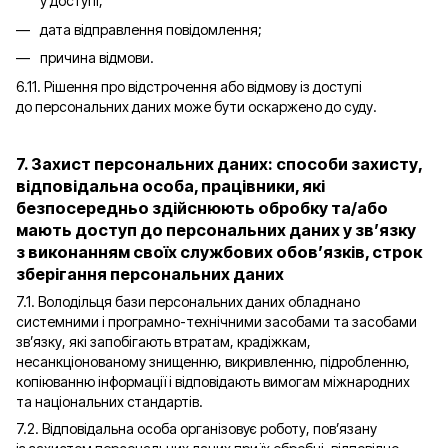
у доступі;
дата відправлення повідомлення;
причина відмови.
6.11. Рішення про відстрочення або відмову із доступі
до персональних даних може бути оскаржено до суду.
7. Захист персональних даних: способи захисту,
відповідальна особа, працівники, які
безпосередньо здійснюють обробку та/або
мають доступ до персональних даних у зв’язку
з виконанням своїх службових обов’язків, строк
зберігання персональних даних
7.1. Володільця бази персональних даних обладнано
системними і програмно-технічними засобами та засобами
зв’язку, які запобігають втратам, крадіжкам,
несанкціонованому знищенню, викривленню, підробленню,
копіюванню інформації і відповідають вимогам міжнародних
та національних стандартів.
7.2. Відповідальна особа організовує роботу, пов’язану