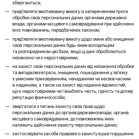
зберігаються;
пред'являти вмотивовану вимогу із запереченням проти
обробки своїх персональних даних органами державної
влади, органами місцевого самоврядування при здійсненні
їхніх повноважень, передбачених законом;
пред'являти вмотивовану вимогу щодо зміни або знищення
своїх персональних даних будь-яким володільцем
та розпорядником цієї бази, якщо ці дані обробляються
незаконно чи є недостовірними;
на захист своїх персональних даних від незаконної обробки
та випадкової втрати, знищення, пошкодження у зв'язку
з умисним приховуванням, ненаданням чи несвоєчасним
їх наданням, а також на захист від надання відомостей,
що є недостовірними чи ганьблять честь, гідність та ділову
репутацію фізичної особи;
звертатися з питань захисту своїх прав щодо
персональних даних до органів державної влади, органів
місцевого самоврядування, до повноважень яких
належить здійснення захисту персональних даних;
застосовувати засоби правового захисту в разі порушення