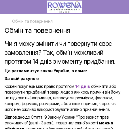
Обмін та повернення
Обмін та повернення
Чи я можу змінити чи повернути своє
замовлення? Так, обмін можливий
протягом 14 днів з моменту придбання.
Це регламентує закон України, а саме:
За свій рахунок:
Кожен покупець має право протягом
14 днів
обміняти або
повернути придбаний товар, якщо з якихось причин він йому
не підходить (наприклад, не пасує за розміром, фасоном,
коліром, формою, розмірами, або з інших причин, через які
його неможливо використовувати згідно призначення).
Відповідно до Статті 9 Закону України "Про захист прав
споживачів" (далі - Закон), товар належної якості
можна
обміняти
, якщо він не був використаний і його товарний