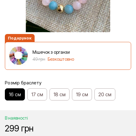
Подарунок
Мішечок з органзи
49 грн
Безкоштовно
Розмір браслету
16 см
17 см
18 см
19 см
20 см
В наявності
299 грн