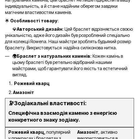
індивідуальність, а й стане надійним оберегом завдяки
магічним властивостям каменів.
🌟
Особливості товару
:
💎
Авторський дизайн
: Цей браслет відрізняється своєю
унікальністю, адже його дизайн був розроблений спеціально
для колекції Rowena. Наші майстри зроблять будьякий розмір
браслету. Викристовується надійна силіконова нитка.
🌍Браслет з натуральних каменів
: Кожен камінь в
цьому браслеті був ретельно відібраний нашими
майстрами, щоб гарантувати його якість та естетичний
вигляд.
Рожевий кварц
Амазоніт
🔭Зодіакальні властивості:
Специфічна взаємодія каменю з енергією
конкретного знаку зодіаку.
Рожевий кварц,
популярний
Амазоніт
, активно
у прикрасах і браслетах з
використовується в