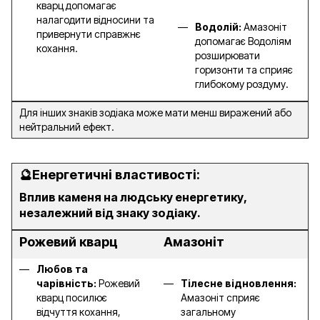
кварц допомагає
налагодити відносини та
Водолій:
Амазоніт
привернути справжнє
допомагає Водоліям
кохання.
розширювати
горизонти та сприяє
глибокому роздуму.
Для інших знаків зодіака може мати менш виражений або
нейтральний ефект.
🔮
Енергетичні властивості:
Вплив каменя на людську енергетику,
незалежний від знаку зодіаку.
Рожевий кварц
Амазоніт
Любов та
чарівність:
Рожевий
Тілесне відновлення:
кварц посилює
Амазоніт сприяє
відчуття кохання,
загальному