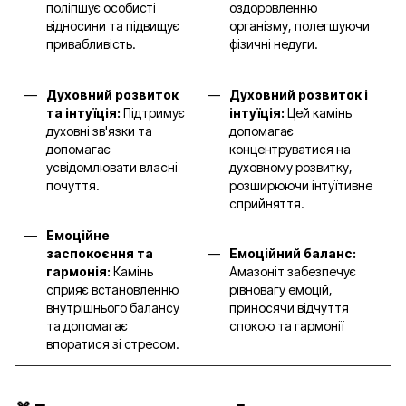
поліпшує особисті
оздоровленню
відносини та підвищує
організму, полегшуючи
привабливість.
фізичні недуги.
Духовний розвиток
Духовний розвиток і
та інтуїція:
Підтримує
інтуїція:
Цей камінь
духовні зв'язки та
допомагає
допомагає
концентруватися на
усвідомлювати власні
духовному розвитку,
почуття.
розширюючи інтуїтивне
сприйняття.
Емоційне
заспокоєння та
Емоційний баланс:
гармонія:
Камінь
Амазоніт забезпечує
сприяє встановленню
рівновагу емоцій,
внутрішнього балансу
приносячи відчуття
та допомагає
спокою та гармонії
впоратися зі стресом.