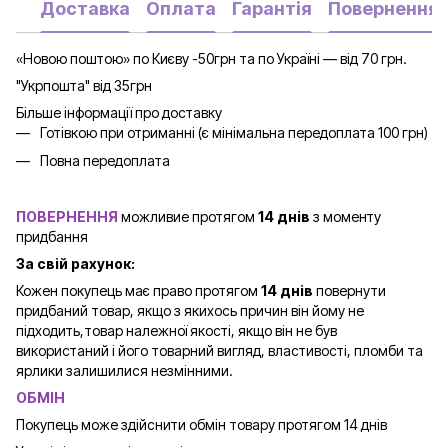
Доставка
Оплата
Гарантія
Повернення
«Новою поштою» по Києву -50грн та по Україні — від 70 грн.
"Укрпошта" від 35грн
Більше інформації про доставку
Готівкою при отриманні (є мінімальна передоплата 100 грн)
Повна передоплата
ПОВЕРНЕННЯ
можливие протягом
14 днів
з моменту
придбання
За свій рахунок:
Кожен покупець має право протягом
14 днів
повернути
придбаний товар, якщо з якихось причин він йому не
підходить,товар належної якості, якщо він не був
використаний і його товарний вигляд, властивості, пломби та
ярлики залишилися незмінними.
ОБМІН
Покупець може здійснити обмін товару протягом 14 днів