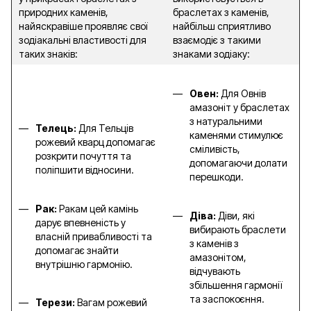
природних каменів,
браслетах з каменів,
найяскравіше проявляє свої
найбільш сприятливо
зодіакальні властивості для
взаємодіє з такими
таких знаків:
знаками зодіаку:
Овен:
Для Овнів
амазоніт у браслетах
з натуральними
Телець:
Для Тельців
каменями стимулює
рожевий кварц допомагає
сміливість,
розкрити почуття та
допомагаючи долати
поліпшити відносини.
перешкоди.
Рак:
Ракам цей камінь
Діва:
Діви, які
дарує впевненість у
вибирають браслети
власній привабливості та
з каменів з
допомагає знайти
амазонітом,
внутрішню гармонію.
відчувають
збільшення гармонії
та заспокоєння.
Терези:
Вагам рожевий