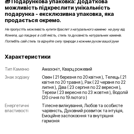
🎁 Подарункова упаковка: Додаткова
можливість підкреслити унікальність
подарунка - ексклюзивна упаковка, яка
продається окремо.
Не пропустіть можливість купити браслет з натурального каменю на руку від
Rowena, що поєднує в собі якість, стиль та духовність натуральних каменів.
Поглибіть свій стиль та відчуйте силу природи з кожним рухом вашої руки
Характеристики
Тип Каменю
Амазоніт, Кварц рожевий
Знак зодіаку
Овен ( 21 березня по 20 квітня ), Телець ( 21
квітня по 20 травня ), Рак ( 22 червня по 22
липня ), Діва ( 23 серпня по 22 вересня ),
Терези ( 23 вересня по 23 жовтня ), Водолій
(20 січня по 19 лютого )
Енергетичні
Тілесне вилікування, Любов та особисте
властивості
чарівність, Духовний розвиток та інтуїція,
Емоційне заспокоєння та внутрішня
гармонія