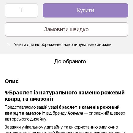
Купити
Замовити швидко
Увійти
для відображення накопичувальної знижки
%
До обраного
Опис
✨Браслет із натурального каменю рожевий
кварц та амазоніт
Представляємо вашій увазі
браслет з каменів рожевий
кварц та амазоніт
від бренду
Rowena
— справжній шедевр
авторського дизайну.
Завдяки унікальному дизайну та використанню виключно
натуральних каменів, цей браслет не лише підкреслить вашу