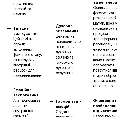
та регенера
негативних
Оскільки лав
енергій та
формується з
намірів.
розплавленої
магми, вона 
Духовне
Тілесне
символізуват
збагачення
:
вилікування:
процеси
Цей камінь
Цей камінь
трансформаці
призводить до
сприяє
регенерації. В
посилення
зміцненню
енергетично
духовних
фізичного стану,
сенсі лавові
зв'язків та
активізуючи
камені можут
глибокого
внутрішні
допомагати
духовного
ресурси для
позбутися від
розуміння.
самовідновлення.
старих образ
травм, сприя
оновленню.
Емоційне
заспокоєння:
Агат допомагає
Очищення т
Гармонізація
досягти
позбавленн
емоцій:
внутрішньої
від негатив
Содаліт
гармонії,
Лавові камені
допомагає