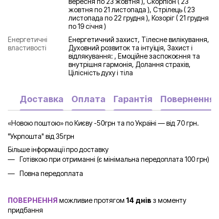
вересня по 23 жовтня ), Скорпіон ( 23
жовтня по 21 листопада ), Стрілець ( 23
листопада по 22 грудня ), Козоріг ( 21 грудня
по 19 січня )
Енергетичні
Енергетичний захист, Тілесне вилікування,
властивості
Духовний розвиток та інтуїція, Захист і
відлякування: , Емоційне заспокоєння та
внутрішня гармонія, Долання страхів,
Цілісність духу і тіла
Доставка
Оплата
Гарантія
Повернення
«Новою поштою» по Києву -50грн та по Україні — від 70 грн.
"Укрпошта" від 35грн
Більше інформації про доставку
Готівкою при отриманні (є мінімальна передоплата 100 грн)
Повна передоплата
ПОВЕРНЕННЯ
можливие протягом
14 днів
з моменту
придбання