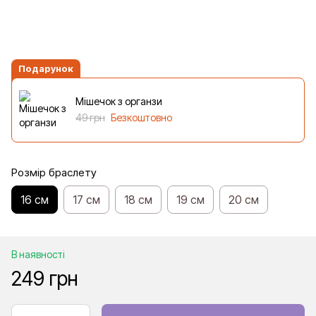
Подарунок
Мішечок з органзи
49 грн
Безкоштовно
Розмір браслету
16 см
17 см
18 см
19 см
20 см
В наявності
249 грн