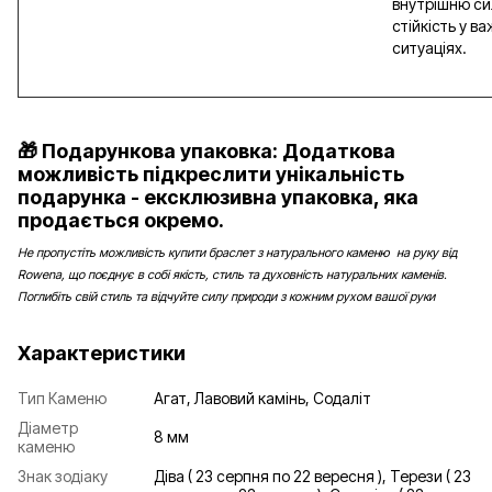
внутрішню си
стійкість у в
ситуаціях.
🎁 Подарункова упаковка: Додаткова
можливість підкреслити унікальність
подарунка - ексклюзивна упаковка, яка
продається окремо.
Не пропустіть можливість купити браслет з натурального каменю на руку від
Rowena, що поєднує в собі якість, стиль та духовність натуральних каменів.
Поглибіть свій стиль та відчуйте силу природи з кожним рухом вашої руки
Характеристики
Тип Каменю
Агат, Лавовий камінь, Содаліт
Діаметр
8 мм
каменю
Знак зодіаку
Діва ( 23 серпня по 22 вересня ), Терези ( 23