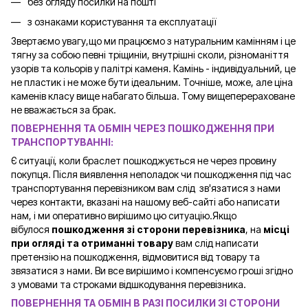
без огляду посилки на пошті
з ознаками користування та експлуатації
Звертаємо увагу,що ми працюємо з натуральним камінням і це
тягну за собою певні тріщиніи, внутрішні сколи, різноманіття
узорів та кольорів у палітрі каменя. Камінь - індивідуальний, це
не пластик і не може бути ідеальним. Точніше, може, але ціна
каменів класу вище набагато більша. Тому вищеперераховане
не вважається за брак.
ПОВЕРНЕННЯ ТА ОБМІН ЧЕРЕЗ ПОШКОДЖЕННЯ ПРИ
ТРАНСПОРТУВАННІ:
Є ситуації, коли браслет пошкоджується не через провину
покупця. Після виявлення неполадок чи пошкодження під час
транспортування перевізником вам слід зв'язатися з нами
через контакти, вказані на нашому веб-сайті або написати
нам, і ми оперативно вирішимо цю ситуацію.Якщо
вібулося
пошкодження зі сторони перевізника
, на
місці
при огляді та отриманні товару
вам слід написати
претензію на пошкодження, відмовитися від товару та
звязатися з нами. Ви все вирішимо і компенсуємо гроші згідно
з умовами та строками відшкодування перевізника.
ПОВЕРНЕННЯ ТА ОБМІН В РАЗІ ПОСИЛКИ ЗІ СТОРОНИ