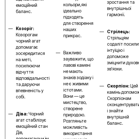
зростання та
кольори,які
емоційний
внутрішньої
ідеально
баланс.
гармонії.
підходять
для створення
Козоріг:
наших
Стрілець:
Козорогам
прикрас.
Стрільцям
чорний агат
содаліт посили
допомагає
інтуїцію і
Важливо
зосередитися
допоможе
зауважити, що
на меті,
зміцнити духов
лавові камені
посилюючи
зв'язки.
не мають
відчуття
знаків зодіаку і
відповідальності
не є живими
та даруючи
Скорпіон:
Цей
істотами.
впевненість у
камінь допомо
Вони — це
собі.
Скорпіонам
мистецтво,
сконцентруват
створене
і знайти
Діва:
Чорний
природою.
внутрішній
агат стабілізує
Розгляньте
баланс.
емоційний стан
можливість
Дів,
використання
допомагаючи їм