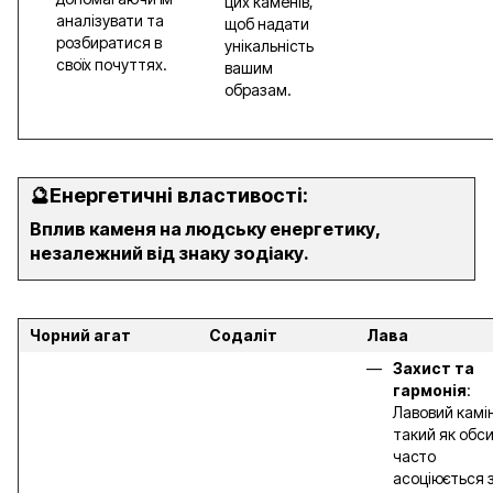
цих каменів,
аналізувати та
щоб надати
розбиратися в
унікальність
своїх почуттях.
вашим
образам.
🔮
Енергетичні властивості:
Вплив каменя на людську енергетику,
незалежний від знаку зодіаку.
Чорний агат
Содаліт
Лава
Захист та
гармонія
:
Лавовий камін
такий як обси
часто
асоціюється 