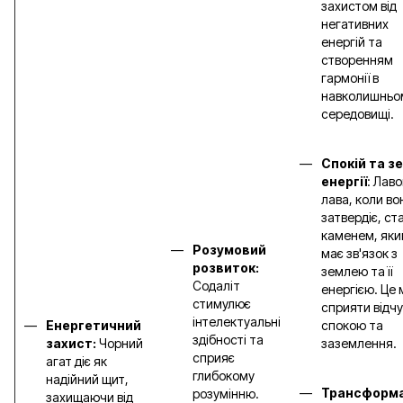
захистом від
негативних
енергій та
створенням
гармонії в
навколишньо
середовищі.
Спокій та з
енергії
: Лав
лава, коли во
затвердіє, ст
каменем, яки
Розумовий
має зв'язок з
розвиток:
землею та її
Содаліт
енергією. Це
стимулює
сприяти відч
інтелектуальні
Енергетичний
спокою та
здібності та
захист:
Чорний
заземлення.
сприяє
агат діє як
глибокому
надійний щит,
Трансформа
розумінню.
захищаючи від