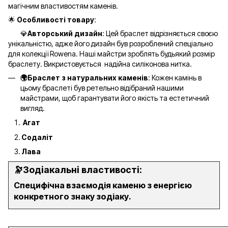
магічним властивостям каменів.
🌟
Особливості товару
:
💎
Авторський дизайн
: Цей браслет відрізняється своєю
унікальністю, адже його дизайн був розроблений спеціально
для колекції Rowena. Наші майстри зроблять будьякий розмір
браслету. Викристовується надійна силіконова нитка.
🌍Браслет з натуральних каменів
: Кожен камінь в
цьому браслеті був ретельно відібраний нашими
майстрами, щоб гарантувати його якість та естетичний
вигляд.
Агат
Содаліт
Лава
🔭Зодіакальні властивості:
Специфічна взаємодія каменю з енергією
конкретного знаку зодіаку.