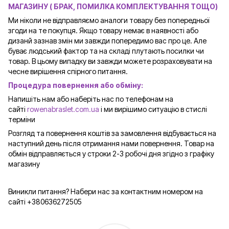
МАГАЗИНУ ( БРАК, ПОМИЛКА КОМПЛЕКТУВАННЯ ТОЩО)
Ми ніколи не відправляємо аналоги товару без попередньої
згоди на те покупця. Якщо товару немає в наявності або
дизанй зазнав змін ми завжди попередимо вас про це. Але
буває людський фактор та на складі плутають посилки чи
товар. В цьому випадку ви завжди можете розраховувати на
чесне вирішення спірного питання.
Процедура повернення або обміну:
Напишіть нам або наберіть нас по телефонам на
сайті
rowenabraslet.com.ua
і ми вирішимо ситуацію в стислі
терміни
Розгляд та повернення коштів за замовлення відбувається на
наступний день після отримання нами повернення. Товар на
обмін відправляється у строки 2-3 робочі дня згідно з графіку
магазину
Виникли питання? Набери нас за контактним номером на
сайті +380636272505