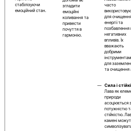
стабілізуючи
часто
згладити
емоційний стан.
використову
емоційні
для очищенн
коливання та
енергії та
привести
позбавлення 
почуття в
негативних
гармонію.
впливів. Їх
вважають
добрими
інструмента
для заземле
та очищення 
Сила і стійк
Лава як елем
природи
асоціюється 
потужністю т
стійкістю. Ла
камені можут
символізуват