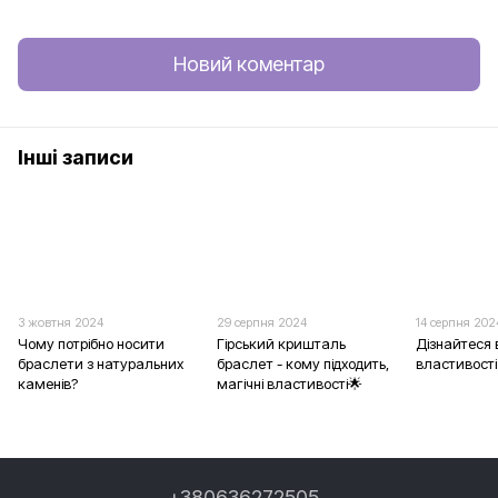
Новий коментар
Інші записи
3 жовтня 2024
29 серпня 2024
14 серпня 202
Чому потрібно носити
Гірський кришталь
Дізнайтеся 
браслети з натуральних
браслет - кому підходить,
властивості
каменів?
магічні властивості🌟
+380636272505