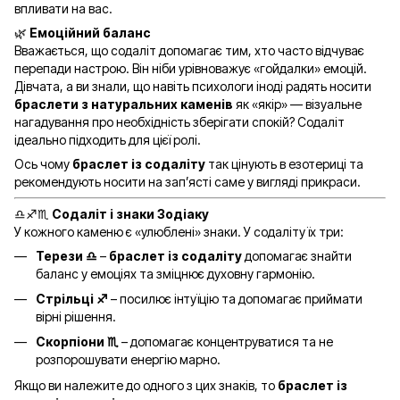
впливати на вас.
🌿
Емоційний баланс
Вважається, що содаліт допомагає тим, хто часто відчуває
перепади настрою. Він ніби урівноважує «гойдалки» емоцій.
Дівчата, а ви знали, що навіть психологи іноді радять носити
браслети з натуральних каменів
як «якір» — візуальне
нагадування про необхідність зберігати спокій? Содаліт
ідеально підходить для цієї ролі.
Ось чому
браслет із содаліту
так цінують в езотериці та
рекомендують носити на зап’ясті саме у вигляді прикраси.
♎♐♏
Содаліт і знаки Зодіаку
У кожного каменю є «улюблені» знаки. У содаліту їх три:
Терези ♎
–
браслет із содаліту
допомагає знайти
баланс у емоціях та зміцнює духовну гармонію.
Стрільці ♐
– посилює інтуїцію та допомагає приймати
вірні рішення.
Скорпіони ♏
– допомагає концентруватися та не
розпорошувати енергію марно.
Якщо ви належите до одного з цих знаків, то
браслет із