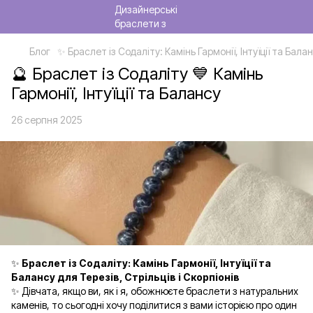
Блог
✨ Браслет із Содаліту: Камінь Гармонії, Інтуїції та Балан
🔮 Браслет із Содаліту 💙 Камінь
Гармонії, Інтуїції та Балансу
26 серпня 2025
✨
Браслет із Содаліту: Камінь Гармонії, Інтуїції та
Балансу для Терезів, Стрільців і Скорпіонів
✨ Дівчата, якщо ви, як і я, обожнюєте браслети з натуральних
каменів, то сьогодні хочу поділитися з вами історією про один