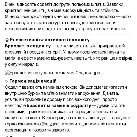
Вчені відносять содаліт до групи польових шпатів. Завдяки
кристалічній решітці він має високу міцність та стійкість.
Мінерал використовують не лише в ювелірних виробах — його
застосовують в архітектурі та навіть для виготовлення
декоративних плит, адже він поєднує красу та практичність.
🔮
Енергетичні властивості содаліту
Браслет із содаліту
— це не лише стильна прикраса, а й
справжній провідник енергії. У ньому поєднуються наука та
магія, а ефект каменю відчувають навіть ті, хто раніше не вірив
у силу мінералів.
✨
Гармонізація емоцій
Содаліт вважають каменем спокою. Він допомагає «згасити
внутрішню бурю» та м’яко знімати напруження. Дівчата,
уявіть: ви приходите додому після важкого дня і просто
надягаєте
браслет із каменів содаліту
— думки стають
яснішими, тривожність зникає, а всередині з’являється
відчуття легкості. В езотериці вважають, що содаліт працює з
горловою чакрою (Вішудха), а значить, допомагає виражати
свої емоції та говорити відкрито.