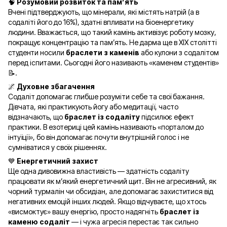
🧠
Розумовий розвиток та пам’ять
Вчені підтверджують, що мінерали, які містять натрій (а в
содаліті його до 16%), здатні впливати на біоенергетику
людини. Вважається, що такий камінь активізує роботу мозку,
покращує концентрацію та пам’ять. Не дарма ще в XIX столітті
студенти носили
браслети з каменів
або кулони з содалітом
перед іспитами. Сьогодні його називають «каменем студентів»
📝.
🌌
Духовне збагачення
Содаліт допомагає глибше розуміти себе та свої бажання.
Дівчата, які практикують йогу або медитації, часто
відзначають, що
браслет із содаліту
підсилює ефект
практики. В езотериці цей камінь називають «порталом до
інтуїції», бо він допомагає почути внутрішній голос і не
сумніватися у своїх рішеннях.
💙
Енергетичний захист
Ще одна дивовижна властивість — здатність содаліту
працювати як м’який енергетичний щит. Він не агресивний, як
чорний турмалін чи обсидіан, але допомагає захиститися від
негативних емоцій інших людей. Якщо відчуваєте, що хтось
«висмоктує» вашу енергію, просто надягніть
браслет із
каменю содаліт
— і чужа агресія перестає так сильно