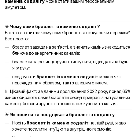
каменів содаліту
може стати вашим персональним
амулетом.
💎
Чому саме браслет із каменю содаліт?
Багато хто питає: чому саме браслет, а не кулон чи сережки?
Все просто:
браслет завжди на зап’ясті, а значить камінь знаходиться
ближче до енергетичних каналів;
браслети на резинці зручні і тягнуться, підходять на будь-
яку руку;
поєднувати
браслет із каменю содаліт
можна як із
повсякденним образом, так і з діловим стилем.
📊 Цікавий факт: за даними дослідження 2022 року, понад 65%
жінок обирають саме браслети серед прикрас із натуральних
каменів, бо вони зручніші в носінні, ніж кулони та кільця.
🌟
Як носити та поєднувати браслет із содаліту
Носіть
браслет із каменю содаліт
на лівій руці, якщо
хочете посилити інтуїцію та внутрішню гармонію.