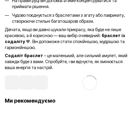
На правій руці він допомагатиме концентруватися та
приймати рішення.
Чудово поєднується з браслетами з агату або лаврикиту,
створюючи стильні багатошарові образи.
Дівчата, якщо ви давно шукали прикрасу, яка буде не лише
красивою, а й корисною — ваш вибір очевидний:
браслет із
содаліту
💙. Він допоможе стати спокійнішою, мудрішою та
гармонійнішою.
Содаліт браслет
– це маленький, але сильний амулет, який
завжди буде з вами. Спробуйте, і ви відчуєте, як змінюється
ваша енергія та настрій.
Ми рекомендуємо