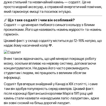
дуже стильний та незвичайний камінь — содаліт. Це не
просто модний аксесуар, а справжній енергетичний помічник,
який гармонізує емоції та посилює інтуїцію.
🌌
Що таке содаліт і чим він особливий?
Содаліт — це мінерал глибокого синього кольору з білими
прожилками. Його ще називають «камінь мудрості» та «камінь
гармонії».
Цікавий факт: у складі содаліту міститься до 12–16% натрію, що
надає йому насичений колір 💙.
Вчені також відзначають, що цей мінерал покращує роботу
мозку, оскільки впливає на нервову систему, допомагаючи
концентруватися. Не дарма його часто рекомендують
студентам і людям, які працюють з великим обсягом
інформації.
Содаліт був вперше знайдений у Канаді в XIX столітті, і саме
там він здобув популярність серед ювелірів. Цікавий факт:
після коронації британської королеви Марії в 1911 році цей
камінь стали називати «канадським лапіс-лазуритом», адже
він зовні схожий на більш дорогий лазурит.