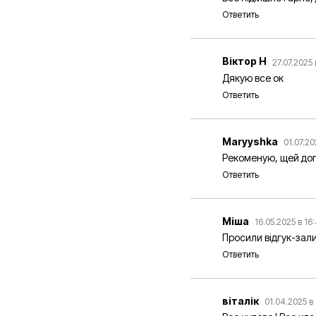
Ответить
Віктор Н
27.07.2025 
Дякую все ок
Ответить
Maryyshka
01.07.20
Рекоменую, щей доп
Ответить
Міша
16.05.2025 в 16
Просили відгук-зали
Ответить
віталік
01.04.2025 в