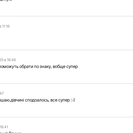
в 11:16
25 в 16:46
оможуть обрати по знаку, вобще супер
:47
шаю.дівчині сподоалось, все супер :-)
 16:41