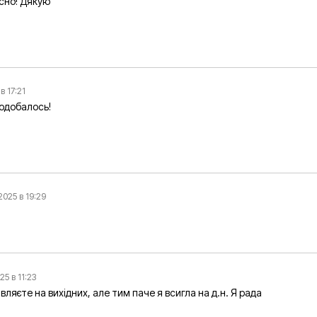
асно! Дякую
в 17:21
одобалось!
2025 в 19:29
25 в 11:23
вляєте на вихідних, але тим паче я всигла на д.н. Я рада