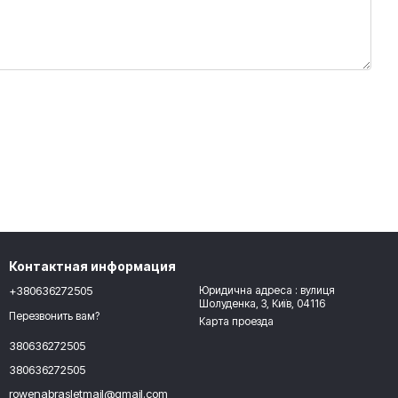
Контактная информация
+380636272505
Юридична адреса : вулиця
Шолуденка, 3, Київ, 04116
Перезвонить вам?
Карта проезда
380636272505
380636272505
rowenabrasletmail@gmail.com