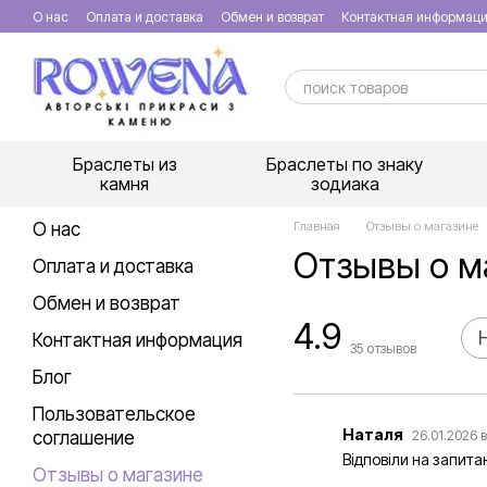
Перейти к основному контенту
О нас
Оплата и доставка
Обмен и возврат
Контактная информац
Браслеты из
Браслеты по знаку
камня
зодиака
О нас
Главная
Отзывы о магазине
Отзывы о м
Оплата и доставка
Обмен и возврат
4.9
Контактная информация
35
отзывов
Блог
Пользовательское
Наталя
соглашение
26.01.2026 в
Відповіли на запита
Отзывы о магазине