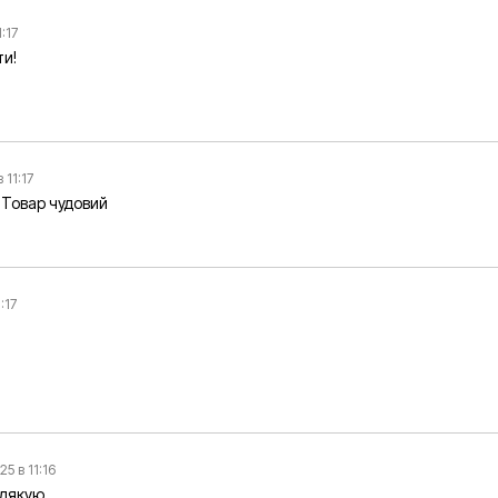
1:17
ти!
в 11:17
 Товар чудовий
1:17
25 в 11:16
 дякую