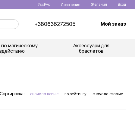
Укр
Рус
Желания
Вход
Сравнение
+380636272505
Мой заказ
 по магическому
Аксессуари для
здействию
браслетов
Сортировка:
сначала новые
по рейтингу
сначала старые