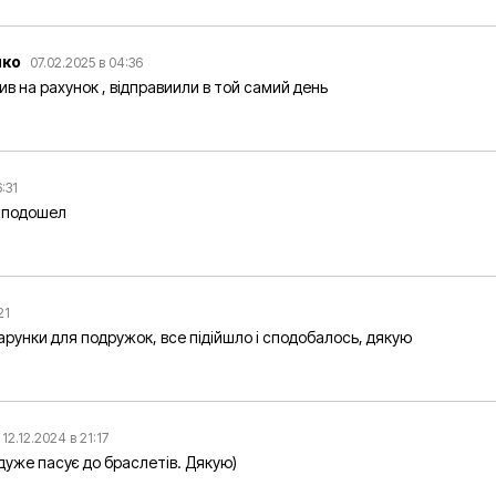
чко
07.02.2025 в 04:36
в на рахунок , відправиили в той самий день
6:31
 подошел
:21
арунки для подружок, все підійшло і сподобалось, дякую
12.12.2024 в 21:17
дуже пасує до браслетів. Дякую)