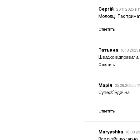
Сергій
26.11.2025 в 1
Молодці! Так трима
Ответить
Татьяна
16.10.2025 
Швидко відправили.
Ответить
Марія
05.09.2025 в 1
Супер!:)Вдячна!
Ответить
Maryyshka
16.08.20
Все підійшло гарно,