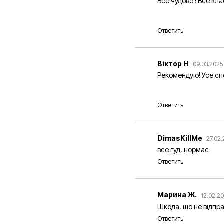
Все чудово ! Все кл
Ответить
Віктор Н
09.03.2025 
Рекомендую! Усе сп
Ответить
DimasKillMe
27.02.
все гуд, нормас
Ответить
Марина Ж.
12.02.20
Шкода. що не відпра
Ответить