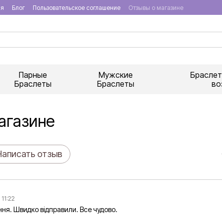
ия
Блог
Пользовательское соглашение
Отзывы о магазине
Парные
Мужские
Браслет
Браслеты
Браслеты
во
агазине
Написать отзыв
 11:22
ння. Швидко відправили. Все чудово.