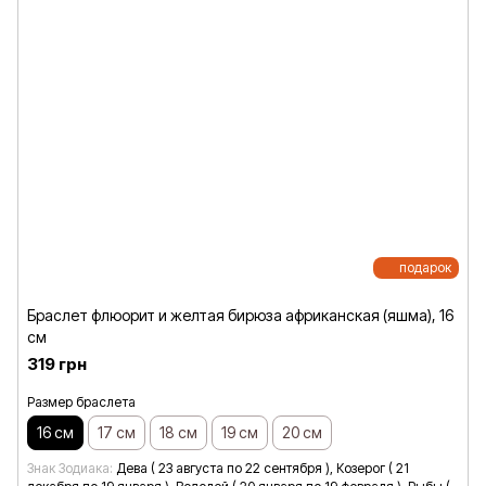
подарок
Браслет флюорит и желтая бирюза африканская (яшма), 16
см
319 грн
Размер браслета
16 см
17 см
18 см
19 см
20 см
Знак Зодиака
Дева ( 23 августа по 22 сентября ), Козерог ( 21