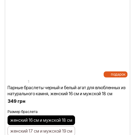
подарок
1
Парные браслеты черный и белый агат для влюбленных из
натурального камня, женский 16 см и мужской 18 см
349 грн
Размер браслета
женский 16 см и мужской 18 см
женский 17 см и мужской 19 см