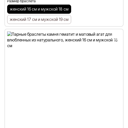
Размер браслета
женский 16 см и мужской 18 см
женский 17 см и мужской 19 см