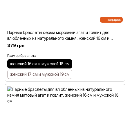
подарок
Парные браслеты серый морозный агат и говлит для
влюбленных из натурального камня, женский 16 см и
мужской 18 см
379 грн
Размер браслета
женский 16 см и мужской 18 см
женский 17 см и мужской 19 см