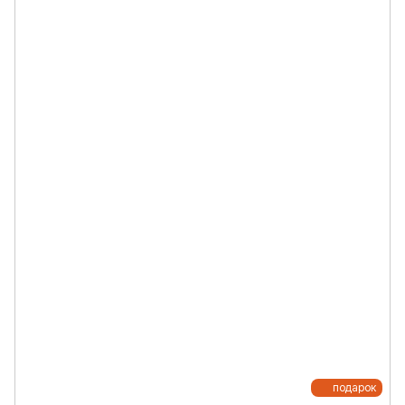
подарок