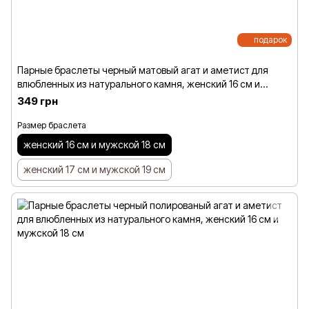
подарок
Парные браслеты черный матовый агат и аметист для
влюбленных из натурального камня, женский 16 см и
мужской 18 см
349 грн
Размер браслета
женский 16 см и мужской 18 см
женский 17 см и мужской 19 см