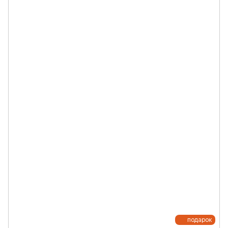
подарок