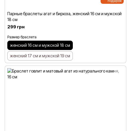
подарок
Парные браслеты агат и бирюза, женский 16 см и мужской
18 см
299 грн
Размер браслета
женский 16 см и мужской 18 см
женский 17 см и мужской 19 см