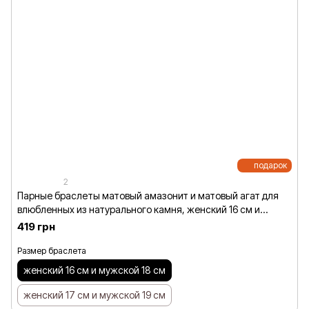
подарок
2
Парные браслеты матовый амазонит и матовый агат для
влюбленных из натурального камня, женский 16 см и
мужской 18 см
419 грн
Размер браслета
женский 16 см и мужской 18 см
женский 17 см и мужской 19 см