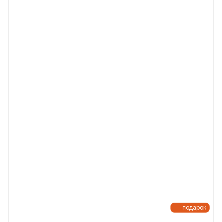
подарок