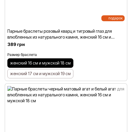
подарок
Парные браслеты розовый кварц и тигровый глаз для
влюбленных из натурального камня, женский 16 см и
мужской 18 см
389 грн
Размер браслета
женский 16 см и мужской 18 см
женский 17 см и мужской 19 см