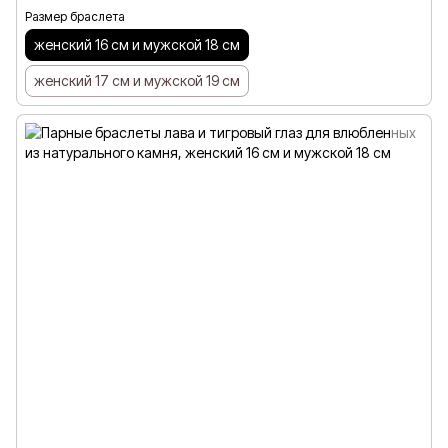
Размер браслета
женский 16 см и мужской 18 см
женский 17 см и мужской 19 см