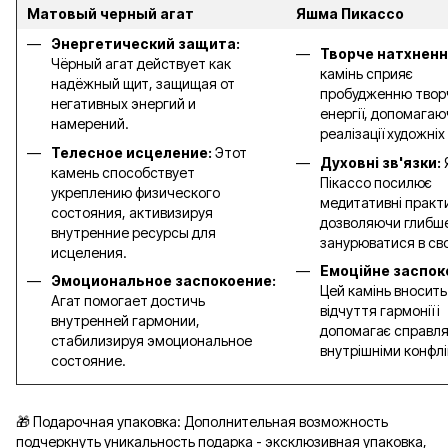
Матовый черный агат
Яшма Пикассо
Энергетический защита:
Творче натхненн
Чёрный агат действует как
камінь сприяє
надёжный щит, защищая от
пробудженню твор
негативных энергий и
енергії, допомагаю
намерений.
реалізації художніх 
Телесное исцеление:
Этот
Духовні зв'язки:
камень способствует
Пікассо посилює
укреплению физического
медитативні практ
состояния, активизируя
дозволяючи глибш
внутренние ресурсы для
занурюватися в св
исцеления.
Емоційне заспок
Эмоциональное заспокоение:
Цей камінь вносить
Агат помогает достичь
відчуття гармонії і
внутренней гармонии,
допомагає справля
стабилизируя эмоциональное
внутрішніми конфл
состояние.
🎁 Подарочная упаковка: Дополнительная возможность
подчеркнуть уникальность подарка - эксклюзивная упаковка,