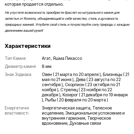
которая продается отдельно.
Не упустите возможность приобрести браслет из натурального камня для
запястья от Rowena, объединяющий в себе качество, стиль и духовность
природных камней. Углубите свой стиль и почувствуйте силу природы с каждым
движением вашей рукиХ
Характеристики
Тип Камня
Агат, Яшма Пикассо
Диаметр камня
8 мм
Знак Зодиака
Овен ( 21 марта по 20 апреля ), Близнецы ( 21
мая по 21 июня ), Дева ( 23 августа по 22
сентября ), Скорпион ( 23 октября по 21
ноября ), Стрелец ( 23 ноября по 22
декабря ), Козерог ( 21 декабря по 19 января
), Рыбы ( 20 февраля по 20 марта )
Енергетичні
Энергетическая защита, Телесное
властивості
исцеление, Эмоциональное успокоение и
внутренняя гармония, Творческое
вдохновение, Духовные связи