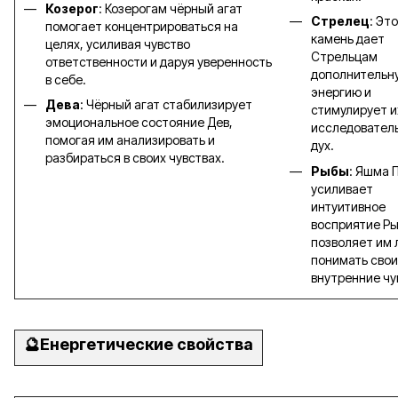
Козерог
: Козерогам чёрный агат
Стрелец
: Эт
помогает концентрироваться на
камень дает
целях, усиливая чувство
Стрельцам
ответственности и даруя уверенность
дополнительн
в себе.
энергию и
Дева
: Чёрный агат стабилизирует
стимулирует и
эмоциональное состояние Дев,
исследовател
помогая им анализировать и
дух.
разбираться в своих чувствах.
Рыбы
: Яшма 
усиливает
интуитивное
восприятие Ры
позволяет им
понимать свои
внутренние чу
🔮
Енергетические свойства