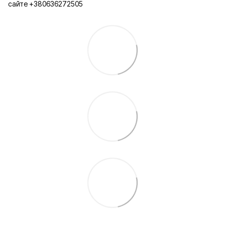
сайте +380636272505