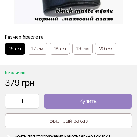
Размер браслета
16 см
17 см
18 см
19 см
20 см
В наличии
379 грн
Купить
Быстрый заказ
Войти
для отображения накопительной скидки
%