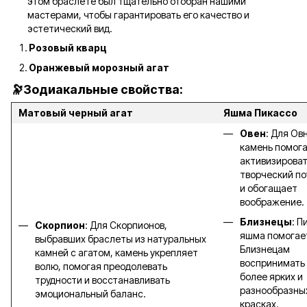
этом браслете был тщательно отобран нашими
мастерами, чтобы гарантировать его качество и
эстетический вид.
Розовый кварц
Оранжевый морозный агат
🔭Зодиакальные свойства:
Матовый черный агат
Яшма Пикассо
Овен
: Для Ов
камень помог
активизирова
творческий п
и обогащает
воображение.
Близнецы
: П
Скорпион
: Для Скорпионов,
яшма помогае
выбравших браслеты из натуральных
Близнецам
камней с агатом, камень укрепляет
воспринимать 
волю, помогая преодолевать
более ярких и
трудности и восстанавливать
разнообразны
эмоциональный баланс.
красках.