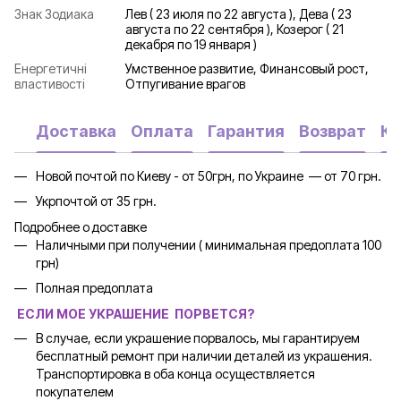
Знак Зодиака
Лев ( 23 июля по 22 августа ), Дева ( 23
августа по 22 сентября ), Козерог ( 21
декабря по 19 января )
Енергетичні
Умственное развитие, Финансовый рост,
властивості
Отпугивание врагов
Доставка
Оплата
Гарантия
Возврат
Ко
Новой почтой по Киеву - от 50грн, по Украине — от 70 грн.
Укрпочтой от 35 грн.
Подробнее о доставке
Наличными при получении ( минимальная предоплата 100
грн)
Полная предоплата
ЕСЛИ МОЕ УКРАШЕНИЕ ПОРВЕТСЯ?
В случае, если украшение порвалось, мы гарантируем
бесплатный ремонт при наличии деталей из украшения.
Транспортировка в оба конца осуществляется
покупателем