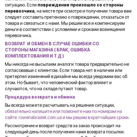
ситуацию. Если
повреждение произошло со стороны
перевозчика
, на месте при осмотре и получении товара вам
следует составить претензию о повреждении, отказаться от
товара и связаться с нами. Мы решим все и компенсируем
деньги в соответствии с условиями и сроками возмещения
перевозчика.
ВОЗВРАТ И ОБМЕН В СЛУЧАЕ ОШИБКИ СО
СТОРОНЫ
МАГАЗИНА ( БРАК, ОШИБКА
КОМПЛЕКТОВАНИЯ И Т Д )
Мы никогда не высылаем аналоги товара предварительно не
согласовавши с клиентом. Если товара нет в наличии или
претерпел изменений в дизайне мы всегда уведомим вас об
этом. Но бывает, что человеческий фактор влияет и
случаются, что на складе путают товар.
Процедура возврата и обмена
Вы всегда можете расчитывать на решение ситуации,
обязательно напишите или позвоните нам по номерам на
сайте rowenabraslet.com.ua и мы решим в кратчайшие сроки.
Рассмотрение и возврат средств за заказ происходит на
следующий день после получения нами возврата посылки.