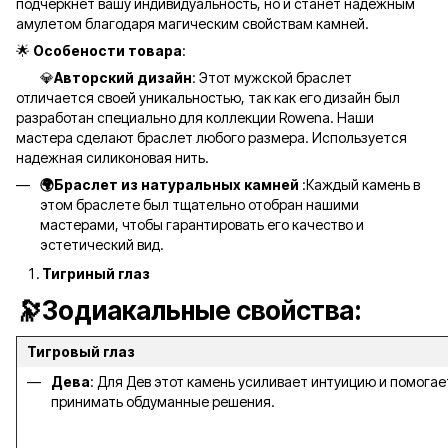
подчеркнет вашу индивидуальность, но и станет надежным
амулетом благодаря магическим свойствам камней.
🌟
Особености товара
:
💎
Авторский дизайн
: Этот мужской браслет
отличается своей уникальностью, так как его дизайн был
разработан специально для коллекции Rowena. Наши
мастера сделают браслет любого размера. Используется
надежная силиконовая нить.
🌍Браслет из натуральных камней
:Каждый камень в
этом браслете был тщательно отобран нашими
мастерами, чтобы гарантировать его качество и
эстетический вид.
Тигриный глаз
🔭Зодиакальные свойства:
Тигровый глаз
Дева
: Для Дев этот камень усиливает интуицию и помогае
принимать обдуманные решения.