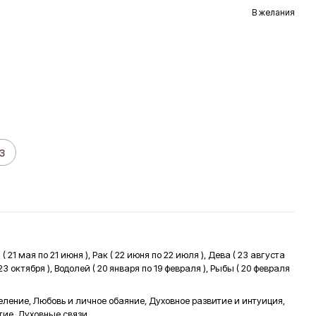
В желания
з
( 21 мая по 21 июня ), Рак ( 22 июня по 22 июля ), Дева ( 23 августа
 23 октября ), Водолей ( 20 января по 19 февраля ), Рыбы ( 20 февраля
ление, Любовь и личное обаяние, Духовное развитие и интуиция,
тие, Духовные связи