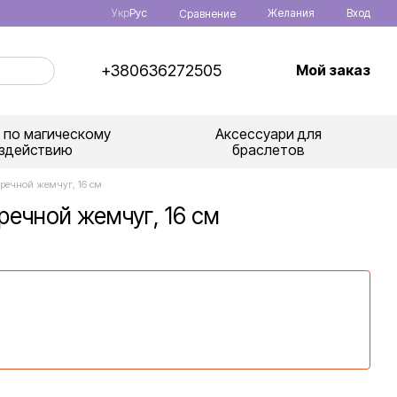
Укр
Рус
Желания
Вход
Сравнение
+380636272505
Мой заказ
 по магическому
Аксессуари для
здействию
браслетов
речной жемчуг, 16 см
речной жемчуг, 16 см