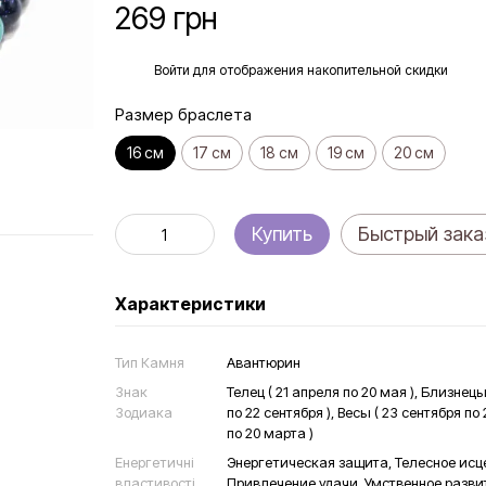
269 грн
%
Войти
для отображения накопительной скидки
Размер браслета
16 см
17 см
18 см
19 см
20 см
Купить
Быстрый зака
Характеристики
Тип Камня
Авантюрин
Знак
Телец ( 21 апреля по 20 мая ), Близнецы 
Зодиака
по 22 сентября ), Весы ( 23 сентября по
по 20 марта )
Енергетичні
Энергетическая защита, Телесное исце
властивості
Привлечение удачи, Умственное разви