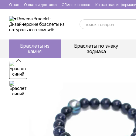
Перейти к основному контенту
О нас
Оплата и доставка
Обмен и возврат
Контактная информац
Браслеты из
Браслеты по знаку
камня
зодиака