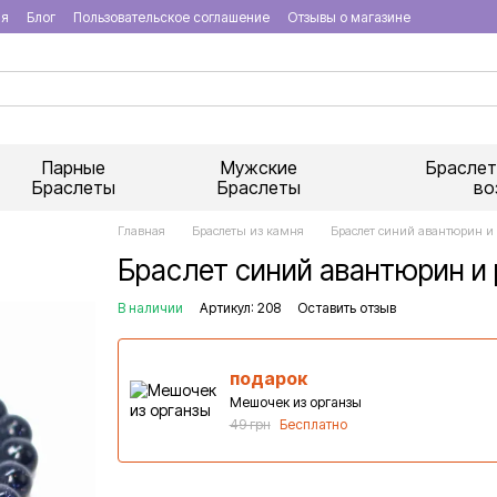
ия
Блог
Пользовательское соглашение
Отзывы о магазине
Парные
Мужские
Браслет
Браслеты
Браслеты
во
Главная
Браслеты из камня
Браслет синий авантюрин и 
Браслет синий авантюрин и 
В наличии
Артикул: 208
Оставить отзыв
подарок
Мешочек из органзы
49 грн
Бесплатно