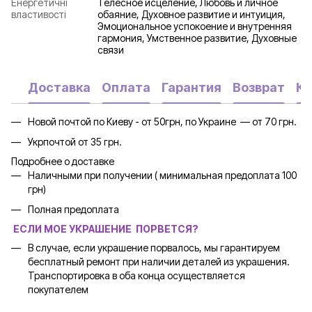
Енергетичні
Телесное исцеление, Любовь и личное
властивості
обаяние, Духовное развитие и интуиция,
Эмоциональное успокоение и внутренняя
гармония, Умственное развитие, Духовные
связи
Доставка
Оплата
Гарантия
Возврат
Ко
Новой почтой по Киеву - от 50грн, по Украине — от 70 грн.
Укрпочтой от 35 грн.
Подробнее о доставке
Наличными при получении ( минимальная предоплата 100
грн)
Полная предоплата
ЕСЛИ МОЕ УКРАШЕНИЕ ПОРВЕТСЯ?
В случае, если украшение порвалось, мы гарантируем
бесплатный ремонт при наличии деталей из украшения.
Транспортировка в оба конца осуществляется
покупателем