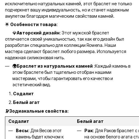
исключительно натуральных камней, этот браслет не только
подчеркнет вашу индивидуальность, но и станет надежным
амулетом благодаря магическим свойствам камней.
🌟
Особености товара
:
💎
Авторский дизайн
: Этот мужской браслет
отличается своей уникальностью, так как его дизайн был
разработан специально для коллекции Rowena. Наши
мастера сделают браслет любого размера. Используется
надежная силиконовая нить.
🌍Браслет из натуральных камней
:Каждый камень в
этом браслете был тщательно отобран нашими
мастерами, чтобы гарантировать его качество и
эстетический вид.
Содалит
Белый агат
🔭Зодиакальные свойства:
Содалит
Белый агат
Весы
: Для Весов этот
Рак
: Для Раков браслет 
камень будет ключом к
на основе белого агата с