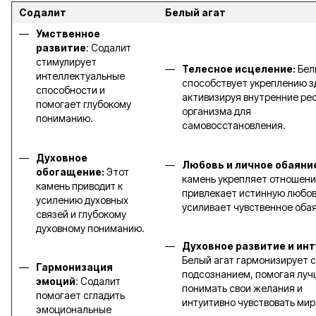
Содалит
Белый агат
Умственное
развитие
: Содалит
стимулирует
Телесное исцеление:
Бел
интеллектуальные
способствует укреплению з
способности и
активизируя внутренние ре
помогает глубокому
организма для
пониманию.
самовосстановления.
Духовное
Любовь и личное обаяни
обогащение:
Этот
камень укрепляет отношени
камень приводит к
привлекает истинную любов
усилению духовных
усиливает чувственное оба
связей и глубокому
духовному пониманию.
Духовное развитие и инт
Белый агат гармонизирует с
Гармонизация
подсознанием, помогая луч
эмоций
: Содалит
понимать свои желания и
помогает сгладить
интуитивно чувствовать мир 
эмоциональные