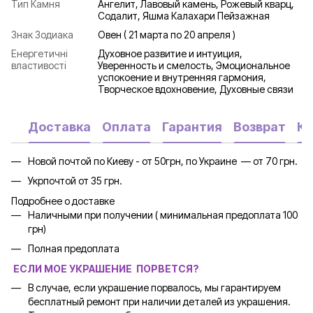
Тип Камня
Ангелит, Лавовый камень, Рожевый кварц,
Содалит, Яшма Калахари Пейзажная
Знак Зодиака
Овен ( 21 марта по 20 апреля )
Енергетичні
Духовное развитие и интуиция,
властивості
Уверенность и смелость, Эмоциональное
успокоение и внутренняя гармония,
Творческое вдохновение, Духовные связи
Доставка
Оплата
Гарантия
Возврат
Ко
Новой почтой по Киеву - от 50грн, по Украине — от 70 грн.
Укрпочтой от 35 грн.
Подробнее о доставке
Наличными при получении ( минимальная предоплата 100
грн)
Полная предоплата
ЕСЛИ МОЕ УКРАШЕНИЕ ПОРВЕТСЯ?
В случае, если украшение порвалось, мы гарантируем
бесплатный ремонт при наличии деталей из украшения.