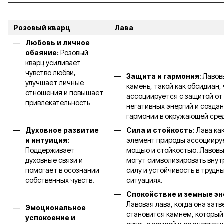
Розовый кварц
Лава
Любовь и личное
обаяние:
Розовый
кварц усиливает
чувство любви,
Защита и гармония
: Лаво
улучшает личные
камень, такой как обсидиан,
отношения и повышает
ассоциируется с защитой от
привлекательность
негативных энергий и созда
гармонии в окружающей сре
Духовное развитие
Сила и стойкость
: Лава ка
и интуиция:
элемент природы ассоцииру
Поддерживает
мощью и стойкостью. Лавов
духовные связи и
могут символизировать вну
помогает в осознании
силу и устойчивость в трудн
собственных чувств.
ситуациях.
Спокойствие и земные эн
Лавовая лава, когда она затв
Эмоциональное
становится камнем, который
успокоение и