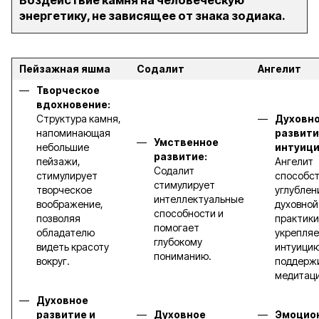
Воздействие камня на человеческую
энергетику, не зависящее от знака зодиака.
Пейзажная яшма
Содалит
Ангелит
Творческое
вдохновение:
Структура камня,
Духовн
напоминающая
развити
Умственное
небольшие
интуици
развитие:
пейзажи,
Ангелит
Содалит
стимулирует
способст
стимулирует
творческое
углубле
интеллектуальные
воображение,
духовной
способности и
позволяя
практики
помогает
обладателю
укрепля
глубокому
видеть красоту
интуицию
пониманию.
вокруг.
поддерж
медитац
Духовное
развитие и
Духовное
Эмоцио