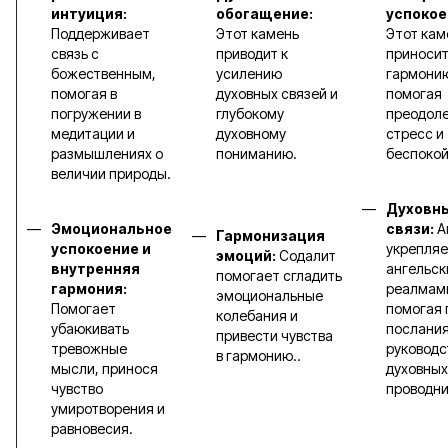
интуиция:
обогащение:
успокое
Поддерживает
Этот камень
Этот кам
связь с
приводит к
приноси
божественным,
усилению
гармонию
помогая в
духовных связей и
помогая
погружении в
глубокому
преодоле
медитации и
духовному
стресс и
размышлениях о
пониманию.
беспокой
величии природы.
Духовн
Эмоциональное
связи:
А
Гармонизация
успокоение и
укрепляе
эмоций:
Содалит
внутренняя
ангельс
помогает сгладить
гармония:
реалмам
эмоциональные
Помогает
помогая 
колебания и
убаюкивать
послания
привести чувства
тревожные
руководс
в гармонию..
мысли, принося
духовных
чувство
проводни
умиротворения и
равновесия.