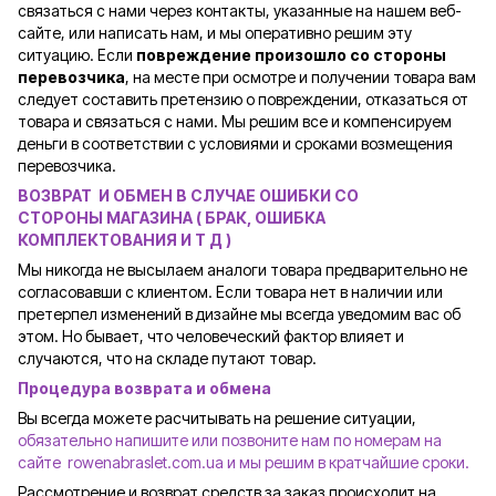
связаться с нами через контакты, указанные на нашем веб-
сайте, или написать нам, и мы оперативно решим эту
ситуацию. Если
повреждение произошло со стороны
перевозчика
, на месте при осмотре и получении товара вам
следует составить претензию о повреждении, отказаться от
товара и связаться с нами. Мы решим все и компенсируем
деньги в соответствии с условиями и сроками возмещения
перевозчика.
ВОЗВРАТ И ОБМЕН В СЛУЧАЕ ОШИБКИ СО
СТОРОНЫ
МАГАЗИНА ( БРАК, ОШИБКА
КОМПЛЕКТОВАНИЯ И Т Д )
Мы никогда не высылаем аналоги товара предварительно не
согласовавши с клиентом. Если товара нет в наличии или
претерпел изменений в дизайне мы всегда уведомим вас об
этом. Но бывает, что человеческий фактор влияет и
случаются, что на складе путают товар.
Процедура возврата и обмена
Вы всегда можете расчитывать на решение ситуации,
обязательно напишите или позвоните нам по номерам на
сайте rowenabraslet.com.ua и мы решим в кратчайшие сроки.
Рассмотрение и возврат средств за заказ происходит на