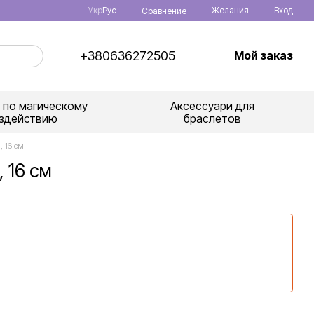
Укр
Рус
Желания
Вход
Сравнение
+380636272505
Мой заказ
 по магическому
Аксессуари для
здействию
браслетов
, 16 см
 16 см