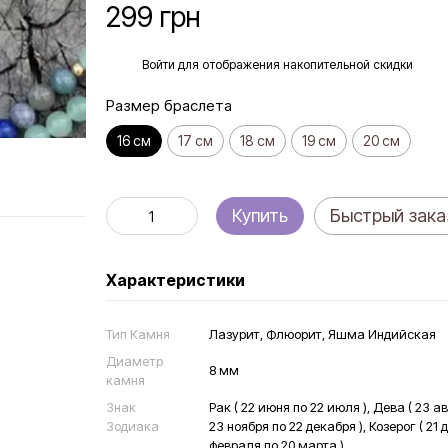
299 грн
%
Войти
для отображения накопительной скидки
Размер браслета
16 см
17 см
18 см
19 см
20 см
Купить
Быстрый зака
Характеристики
Тип Камня
Лазурит, Флюорит, Яшма Индийская
Диаметр
8 мм
камня
Знак
Рак ( 22 июня по 22 июля ), Дева ( 23 ав
Зодиака
23 ноября по 22 декабря ), Козерог ( 21 
февраля по 20 марта )