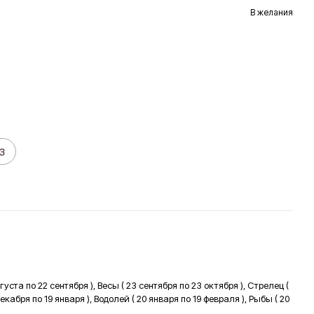
В желания
з
густа по 22 сентября ), Весы ( 23 сентября по 23 октября ), Стрелец (
декабря по 19 января ), Водолей ( 20 января по 19 февраля ), Рыбы ( 20