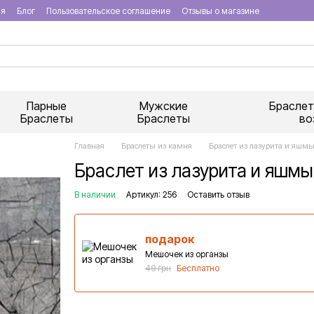
ия
Блог
Пользовательское соглашение
Отзывы о магазине
Парные
Мужские
Браслет
Браслеты
Браслеты
во
Главная
Браслеты из камня
Браслет из лазурита и яшмы
Браслет из лазурита и яшмы,
В наличии
Артикул: 256
Оставить отзыв
подарок
Мешочек из органзы
49 грн
Бесплатно