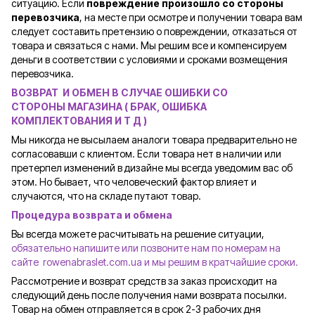
ситуацию. Если
повреждение произошло со стороны
перевозчика
, на месте при осмотре и получении товара вам
следует составить претензию о повреждении, отказаться от
товара и связаться с нами. Мы решим все и компенсируем
деньги в соответствии с условиями и сроками возмещения
перевозчика.
ВОЗВРАТ И ОБМЕН В СЛУЧАЕ ОШИБКИ СО
СТОРОНЫ
МАГАЗИНА ( БРАК, ОШИБКА
КОМПЛЕКТОВАНИЯ И Т Д )
Мы никогда не высылаем аналоги товара предварительно не
согласовавши с клиентом. Если товара нет в наличии или
претерпел изменений в дизайне мы всегда уведомим вас об
этом. Но бывает, что человеческий фактор влияет и
случаются, что на складе путают товар.
Процедура возврата и обмена
Вы всегда можете расчитывать на решение ситуации,
обязательно напишите или позвоните нам по номерам на
сайте rowenabraslet.com.ua и мы решим в кратчайшие сроки.
Рассмотрение и возврат средств за заказ происходит на
следующий день после получения нами возврата посылки.
Товар на обмен отправляется в срок 2-3 рабочих дня