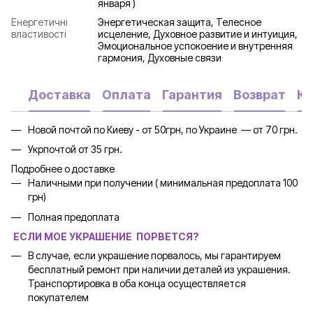
января )
Енергетичні
Энергетическая защита, Телесное
властивості
исцеление, Духовное развитие и интуиция,
Эмоциональное успокоение и внутренняя
гармония, Духовные связи
Доставка
Оплата
Гарантия
Возврат
Ко
Новой почтой по Киеву - от 50грн, по Украине — от 70 грн.
Укрпочтой от 35 грн.
Подробнее о доставке
Наличными при получении ( минимальная предоплата 100
грн)
Полная предоплата
ЕСЛИ МОЕ УКРАШЕНИЕ ПОРВЕТСЯ?
В случае, если украшение порвалось, мы гарантируем
бесплатный ремонт при наличии деталей из украшения.
Транспортировка в оба конца осуществляется
покупателем