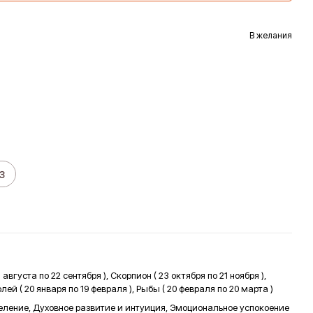
В желания
з
 августа по 22 сентября ), Скорпион ( 23 октября по 21 ноября ),
долей ( 20 января по 19 февраля ), Рыбы ( 20 февраля по 20 марта )
еление, Духовное развитие и интуиция, Эмоциональное успокоение