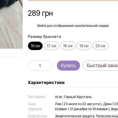
289 грн
%
Войти
для отображения накопительной скидки
Размер браслета
16 см
17 см
18 см
19 см
20 см
Купить
Быстрый зака
Характеристики
Тип Камня
Агат, Горный Хрусталь
Знак
Лев ( 23 июля по 22 августа ), Дева ( 23
Зодиака
Козерог ( 21 декабря по 19 января ), Во
Енергетичні
Энергетическая защита, Телесное исц