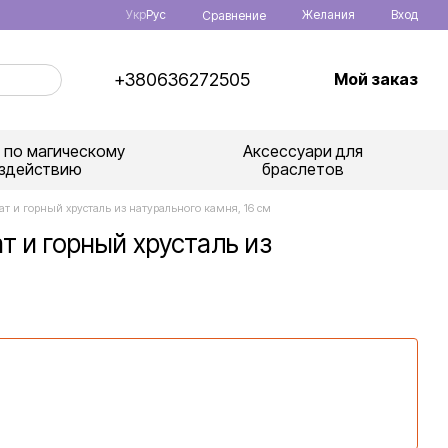
Укр
Рус
Желания
Вход
Сравнение
+380636272505
Мой заказ
 по магическому
Аксессуари для
здействию
браслетов
т и горный хрусталь из натурального камня, 16 см
т и горный хрусталь из