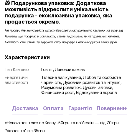
🎁 Подарункова упаковка: Додаткова
можливість підкреслити унікальність
подарунка - ексклюзивна упаковка, яка
продається окремо.
Не пропустіть можливість купити браслет з натурального каменю на руку від
Rowena, що поєднує в собі якість, стиль та духовність натуральних каменів.
Поглибіть свій стиль та відчуйте силу природи з кожним рухом вашої руки
Характеристики
Тип Каменю
Говліт, Лавовий камінь
Енергетичні
Тілесне вилікування, Любов та особисте
властивості
чарівність, Духовний розвиток та інтуїція,
Розумовий розвиток, Духовні зв'язки,
Фінансовий рост, Відлякування ворогів
Доставка
Оплата
Гарантія
Повернення
«Новою поштою» по Києву -50грн та по Україні — від 70 грн.
"Укрпошта" від 35грн