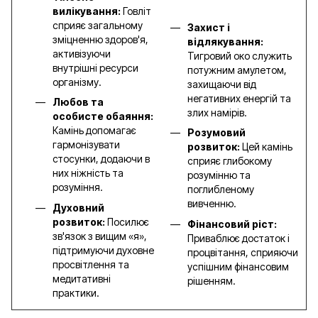
вилікування:
Говліт
сприяє загальному
Захист і
зміцненню здоров'я,
відлякування:
активізуючи
Тигровий око служить
внутрішні ресурси
потужним амулетом,
організму.
захищаючи від
негативних енергій та
Любов та
злих намірів.
особисте обаяння:
Камінь допомагає
Розумовий
гармонізувати
розвиток:
Цей камінь
стосунки, додаючи в
сприяє глибокому
них ніжність та
розумінню та
розуміння.
поглибленому
вивченню.
Духовний
розвиток:
Посилює
Фінансовий ріст:
зв'язок з вищим «я»,
Приваблює достаток і
підтримуючи духовне
процвітання, сприяючи
просвітлення та
успішним фінансовим
медитативні
рішенням.
практики.