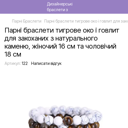
Парні Браслети
Парні браслети тигрове око і говлит для за
Парні браслети тигрове око і говлит
для закоханих з натурального
каменю, жіночий 16 см та чоловічий
18 см
Артикул:
122
Написати відгук