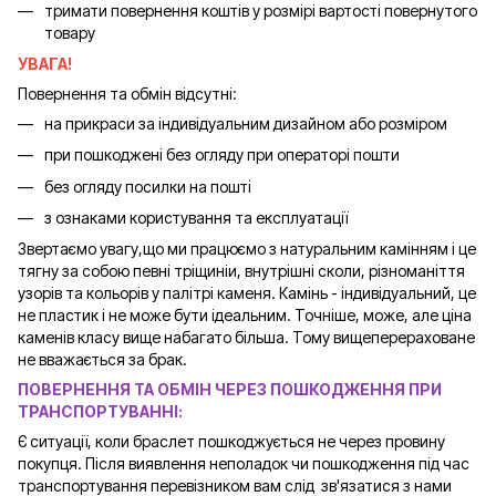
тримати повернення коштів у розмірі вартості повернутого
товару
УВАГА!
Повернення та обмін відсутні:
на прикраси за індивідуальним дизайном або розміром
при пошкоджені без огляду при операторі пошти
без огляду посилки на пошті
з ознаками користування та експлуатації
Звертаємо увагу,що ми працюємо з натуральним камінням і це
тягну за собою певні тріщиніи, внутрішні сколи, різноманіття
узорів та кольорів у палітрі каменя. Камінь - індивідуальний, це
не пластик і не може бути ідеальним. Точніше, може, але ціна
каменів класу вище набагато більша. Тому вищеперераховане
не вважається за брак.
ПОВЕРНЕННЯ ТА ОБМІН ЧЕРЕЗ ПОШКОДЖЕННЯ ПРИ
ТРАНСПОРТУВАННІ:
Є ситуації, коли браслет пошкоджується не через провину
покупця. Після виявлення неполадок чи пошкодження під час
транспортування перевізником вам слід зв'язатися з нами