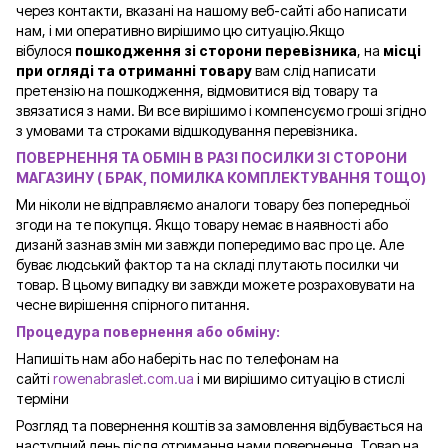
через контакти, вказані на нашому веб-сайті або написати
нам, і ми оперативно вирішимо цю ситуацію.Якщо
вібулося
пошкодження зі сторони перевізника
, на
місці
при огляді та отриманні товару
вам слід написати
претензію на пошкодження, відмовитися від товару та
звязатися з нами. Ви все вирішимо і компенсуємо гроші згідно
з умовами та строками відшкодування перевізника.
ПОВЕРНЕННЯ ТА ОБМІН В РАЗІ ПОСИЛКИ ЗІ СТОРОНИ
МАГАЗИНУ ( БРАК, ПОМИЛКА КОМПЛЕКТУВАННЯ ТОЩО)
Ми ніколи не відправляємо аналоги товару без попередньої
згоди на те покупця. Якщо товару немає в наявності або
дизанй зазнав змін ми завжди попередимо вас про це. Але
буває людський фактор та на складі плутають посилки чи
товар. В цьому випадку ви завжди можете розраховувати на
чесне вирішення спірного питання.
Процедура повернення або обміну:
Напишіть нам або наберіть нас по телефонам на
сайті
rowenabraslet.com.ua
і ми вирішимо ситуацію в стислі
терміни
Розгляд та повернення коштів за замовлення відбувається на
наступний день після отримання нами повернення. Товар на