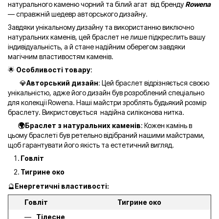
натурального каменю чорний та білий агат від бренду
Rowena
— справжній шедевр авторського дизайну.
Завдяки унікальному дизайну та використанню виключно
натуральних каменів, цей браслет не лише підкреслить вашу
індивідуальність, а й стане надійним оберегом завдяки
магічним властивостям каменів.
🌟
Особливості товару
:
💎
Авторський дизайн
: Цей браслет відрізняється своєю
унікальністю, адже його дизайн був розроблений спеціально
для колекції Rowena. Наші майстри зроблять будьякий розмір
браслету. Викристовується надійна силіконова нитка.
🌍Браслет з натуральних каменів
: Кожен камінь в
цьому браслеті був ретельно відібраний нашими майстрами,
щоб гарантувати його якість та естетичний вигляд.
Говліт
Тигрине око
🔮
Енергетичні властивості:
Говліт
Тигрине око
Тілесне