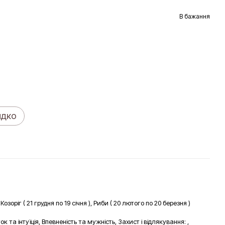
В бажання
идко
озоріг ( 21 грудня по 19 січня ), Риби ( 20 лютого по 20 березня )
та інтуїція, Впевненість та мужність, Захист і відлякування: ,