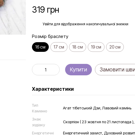
319 грн
%
Увійти
для відображення накопичувальної знижки
Розмір браслету
16 см
17 см
18 см
19 см
20 см
Купити
Замовити шв
Характеристики
Тип
Агат тібетський Дзи, Лавовий камінь
Каменю
Знак
Скорпіон ( 23 жовтня по 21 листопада ), К
зодіаку
Енергетичні
Енергетичний захист, Духовний розвиток 