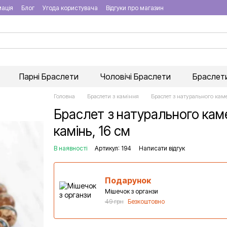
мація
Блог
Угода користувача
Відгуки про магазин
Парні Браслети
Чоловічі Браслети
Браслети
Головна
Браслети з каміння
Браслет з натурального каме
Браслет з натурального кам
камінь, 16 см
В наявності
Артикул: 194
Написати відгук
Подарунок
Мішечок з органзи
49 грн
Безкоштовно