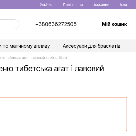
Укр
Рус
Бажання
Вхід
Порівняння
+380636272505
Мій кошик
 по магічному впливу
Аксесуари для браслетів
ню тибетська агат і лавовий камінь, 16 см
еню тибетська агат і лавовий