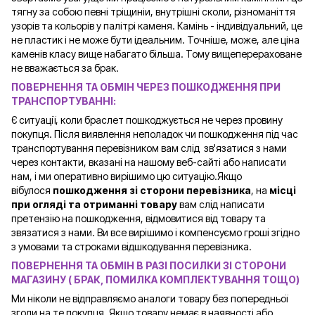
тягну за собою певні тріщиніи, внутрішні сколи, різноманіття
узорів та кольорів у палітрі каменя. Камінь - індивідуальний, це
не пластик і не може бути ідеальним. Точніше, може, але ціна
каменів класу вище набагато більша. Тому вищеперераховане
не вважається за брак.
ПОВЕРНЕННЯ ТА ОБМІН ЧЕРЕЗ ПОШКОДЖЕННЯ ПРИ
ТРАНСПОРТУВАННІ:
Є ситуації, коли браслет пошкоджується не через провину
покупця. Після виявлення неполадок чи пошкодження під час
транспортування перевізником вам слід зв'язатися з нами
через контакти, вказані на нашому веб-сайті або написати
нам, і ми оперативно вирішимо цю ситуацію.Якщо
вібулося
пошкодження зі сторони перевізника
, на
місці
при огляді та отриманні товару
вам слід написати
претензію на пошкодження, відмовитися від товару та
звязатися з нами. Ви все вирішимо і компенсуємо гроші згідно
з умовами та строками відшкодування перевізника.
ПОВЕРНЕННЯ ТА ОБМІН В РАЗІ ПОСИЛКИ ЗІ СТОРОНИ
МАГАЗИНУ ( БРАК, ПОМИЛКА КОМПЛЕКТУВАННЯ ТОЩО)
Ми ніколи не відправляємо аналоги товару без попередньої
згоди на те покупця. Якщо товару немає в наявності або