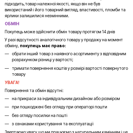
підходить,товар належної якості, якщо він не був
використаний і його товарний вигляд, властивості, пломби та
ярлики залишилися незмінними.
ОБМІН
Покупець може здійснити обмін товару протягом 14 днів
У разі відсутності аналогічного товару у продажу на момент
обміну,
покупець має право:
обрати інший товар з наявного асортименту з відповідним
розрахунком різниці у вартості;
тримати повернення коштів у розмірі вартості повернутого
товару
УВАГА!
Повернення та обмін відсутні:
на прикраси за індивідуальним дизайном або розміром
при пошкоджені без огляду при операторі пошти
без огляду посилки на пошті
з ознаками користування та експлуатації
Звертаємо увагу,що ми працюємо з натуральним камінням і це