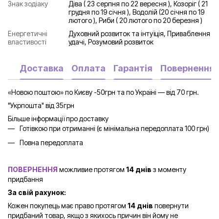
Знак зодіаку
Діва ( 23 серпня по 22 вересня ), Козоріг ( 21
грудня по 19 січня ), Водолій (20 січня по 19
лютого ), Риби ( 20 лютого по 20 березня )
Енергетичні
Духовний розвиток та інтуїція, Приваблення
властивості
удачі, Розумовий розвиток
Доставка
Оплата
Гарантія
Повернення
«Новою поштою» по Києву -50грн та по Україні — від 70 грн.
"Укрпошта" від 35грн
Більше інформації про доставку
Готівкою при отриманні (є мінімальна передоплата 100 грн)
Повна передоплата
ПОВЕРНЕННЯ
можливие протягом
14 днів
з моменту
придбання
За свій рахунок:
Кожен покупець має право протягом
14 днів
повернути
придбаний товар, якщо з якихось причин він йому не