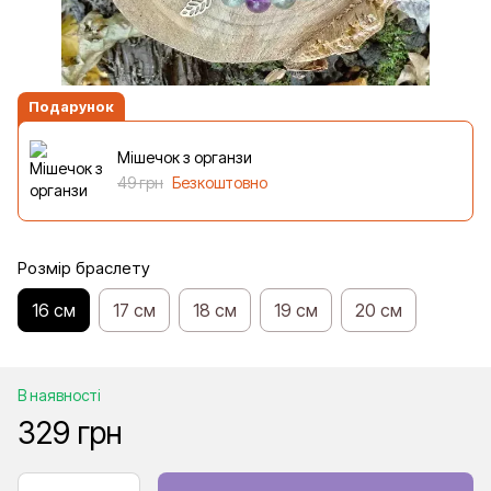
Подарунок
Мішечок з органзи
49 грн
Безкоштовно
Розмір браслету
16 см
17 см
18 см
19 см
20 см
В наявності
329 грн