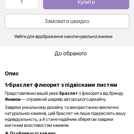
Купити
Замовити швидко
Увійти
для відображення накопичувальної знижки
%
До обраного
Опис
✨Браслет флюорит з підвісками листям
Представляємо вашій увазі
браслет
з флюорита
від бренду
Rowena
— справжній шедевр авторського дизайну.
Завдяки унікальному дизайну та використанню виключно
натуральних каменів, цей браслет не лише підкреслить вашу
індивідуальність, а й стане надійним оберегом завдяки
магічним властивостям каменів.
🌟
Особливості товару
: