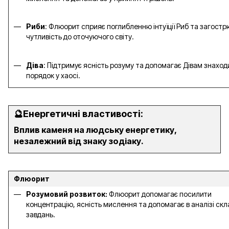
Риби
: Флюорит сприяє поглибленню інтуїції Риб та загостр
чутливість до оточуючого світу.
Діва
: Підтримує ясність розуму та допомагає Дівам знаход
порядок у хаосі.
🔮
Енергетичні властивості:
Вплив каменя на людську енергетику,
незалежний від знаку зодіаку.
Флюорит
Розумовий розвиток:
Флюорит допомагає посилити
концентрацію, ясність мислення та допомагає в аналізі ск
завдань.