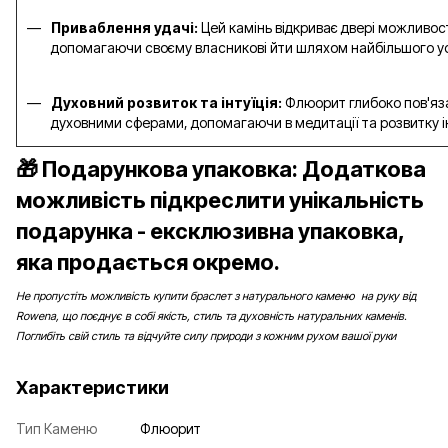
Приваблення удачі:
Цей камінь відкриває двері можливос
допомагаючи своєму власникові йти шляхом найбільшого ус
Духовний розвиток та інтуїція:
Флюорит глибоко пов'яз
духовними сферами, допомагаючи в медитації та розвитку інт
🎁 Подарункова упаковка: Додаткова
можливість підкреслити унікальність
подарунка - ексклюзивна упаковка,
яка продається окремо.
Не пропустіть можливість купити браслет з натурального каменю на руку від
Rowena, що поєднує в собі якість, стиль та духовність натуральних каменів.
Поглибіть свій стиль та відчуйте силу природи з кожним рухом вашої руки
Характеристики
Тип Каменю
Флюорит