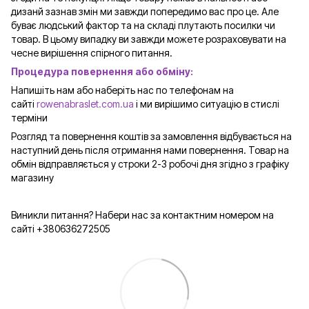
дизанй зазнав змін ми завжди попередимо вас про це. Але
буває людський фактор та на складі плутають посилки чи
товар. В цьому випадку ви завжди можете розраховувати на
чесне вирішення спірного питання.
Процедура повернення або обміну:
Напишіть нам або наберіть нас по телефонам на
сайті
rowenabraslet.com.ua
і ми вирішимо ситуацію в стислі
терміни
Розгляд та повернення коштів за замовлення відбувається на
наступний день після отримання нами повернення. Товар на
обмін відправляється у строки 2-3 робочі дня згідно з графіку
магазину
Виникли питання? Набери нас за контактним номером на
сайті +380636272505