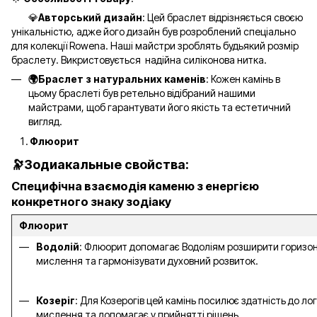
💎
Авторський дизайн
: Цей браслет відрізняється своєю
унікальністю, адже його дизайн був розроблений спеціально
для колекції Rowena. Наші майстри зроблять будьякий розмір
браслету. Викристовується надійна силіконова нитка.
🌍Браслет з натуральних каменів
: Кожен камінь в
цьому браслеті був ретельно відібраний нашими
майстрами, щоб гарантувати його якість та естетичний
вигляд.
Флюорит
🔭Зодиакальные свойства:
Специфічна взаємодія каменю з енергією
конкретного знаку зодіаку
Флюорит
Водолій
: Флюорит допомагає Водоліям розширити горизо
мислення та гармонізувати духовний розвиток.
Козеріг
: Для Козерогів цей камінь посилює здатність до ло
мислення та допомагає у прийнятті рішень.