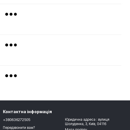
Контактна інформація
+380636272505
Юридична адреса : вулиця
Шолуденка, 3, Київ, 04116
Передзвонити вам?
Мапа проїзду