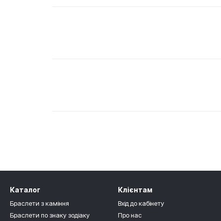
Каталог
Клієнтам
Браслети з каміння
Вхід до кабінету
Браслети по знаку зодіаку
Про нас