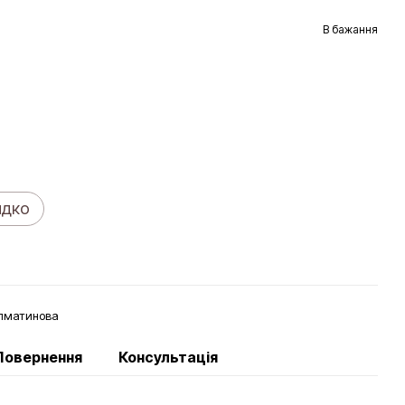
В бажання
идко
алматинова
Повернення
Консультація