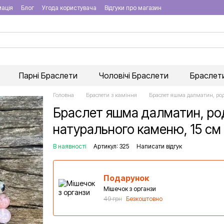
мація
Блог
Угода користувача
Відгуки про магазин
Парні Браслети
Чоловічі Браслети
Браслети
Головна
Браслети з каміння
Браслет яшма далматин, род
Браслет яшма далматин, род
натурального каменю, 15 см
В наявності
Артикул: 325
Написати відгук
Подарунок
Мішечок з органзи
49 грн
Безкоштовно