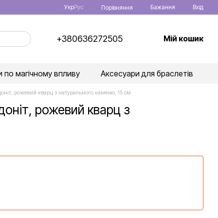
Укр
Рус
Бажання
Вхід
Порівняння
+380636272505
Мій кошик
 по магічному впливу
Аксесуари для браслетів
оніт, рожевий кварц з натурального каменю, 15 см
оніт, рожевий кварц з