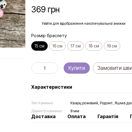
369 грн
%
Увійти
для відображення накопичувальної знижки
Розмір браслету
15 см
16 см
17 см
18 см
19 см
Купити
Замовити шв
Характеристики
Тип Каменю
Кварц рожевий, Родоніт, Яшма д
Діаметр каменю
8 мм
Доставка
Оплата
Гарантія