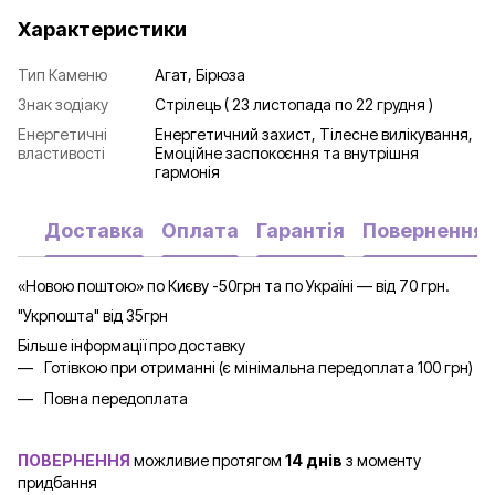
Характеристики
Тип Каменю
Агат, Бірюза
Знак зодіаку
Стрілець ( 23 листопада по 22 грудня )
Енергетичні
Енергетичний захист, Тілесне вилікування,
властивості
Емоційне заспокоєння та внутрішня
гармонія
Доставка
Оплата
Гарантія
Повернення
«Новою поштою» по Києву -50грн та по Україні — від 70 грн.
"Укрпошта" від 35грн
Більше інформації про доставку
Готівкою при отриманні (є мінімальна передоплата 100 грн)
Повна передоплата
ПОВЕРНЕННЯ
можливие протягом
14 днів
з моменту
придбання