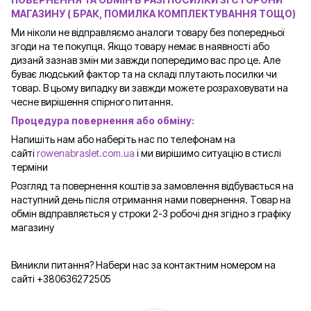
МАГАЗИНУ ( БРАК, ПОМИЛКА КОМПЛЕКТУВАННЯ ТОЩО)
Ми ніколи не відправляємо аналоги товару без попередньої
згоди на те покупця. Якщо товару немає в наявності або
дизанй зазнав змін ми завжди попередимо вас про це. Але
буває людський фактор та на складі плутають посилки чи
товар. В цьому випадку ви завжди можете розраховувати на
чесне вирішення спірного питання.
Процедура повернення або обміну:
Напишіть нам або наберіть нас по телефонам на
сайті
rowenabraslet.com.ua
і ми вирішимо ситуацію в стислі
терміни
Розгляд та повернення коштів за замовлення відбувається на
наступний день після отримання нами повернення. Товар на
обмін відправляється у строки 2-3 робочі дня згідно з графіку
магазину
Виникли питання? Набери нас за контактним номером на
сайті +380636272505