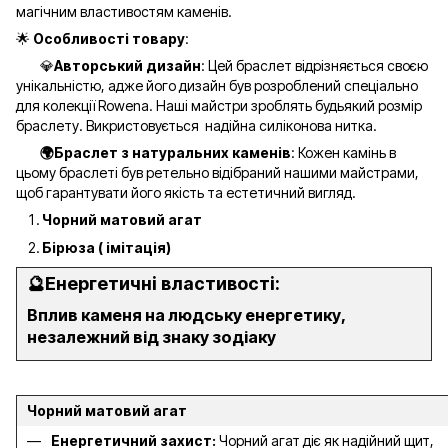
магічним властивостям каменів.
🌟
Особливості товару
:
💎
Авторський дизайн
: Цей браслет відрізняється своєю
унікальністю, адже його дизайн був розроблений спеціально
для колекції Rowena. Наші майстри зроблять будьякий розмір
браслету. Викристовується надійна силіконова нитка.
🌍Браслет з натуральних каменів
: Кожен камінь в
цьому браслеті був ретельно відібраний нашими майстрами,
щоб гарантувати його якість та естетичний вигляд.
Чорний матовий агат
Бірюза ( імітація)
🔮
Енергетичні властивості:
Вплив каменя на людську енергетику,
незалежний від знаку зодіаку
Чорний матовий агат
Енергетичний захист:
Чорний агат діє як надійний щит,