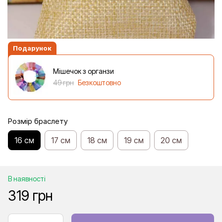
Подарунок
Мішечок з органзи
49 грн
Безкоштовно
Розмір браслету
16 см
17 см
18 см
19 см
20 см
В наявності
319 грн