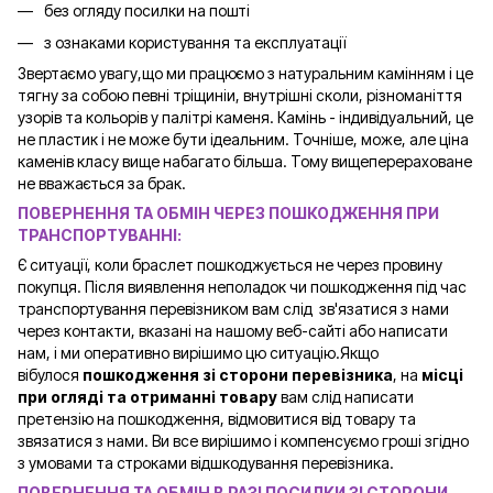
без огляду посилки на пошті
з ознаками користування та експлуатації
Звертаємо увагу,що ми працюємо з натуральним камінням і це
тягну за собою певні тріщиніи, внутрішні сколи, різноманіття
узорів та кольорів у палітрі каменя. Камінь - індивідуальний, це
не пластик і не може бути ідеальним. Точніше, може, але ціна
каменів класу вище набагато більша. Тому вищеперераховане
не вважається за брак.
ПОВЕРНЕННЯ ТА ОБМІН ЧЕРЕЗ ПОШКОДЖЕННЯ ПРИ
ТРАНСПОРТУВАННІ:
Є ситуації, коли браслет пошкоджується не через провину
покупця. Після виявлення неполадок чи пошкодження під час
транспортування перевізником вам слід зв'язатися з нами
через контакти, вказані на нашому веб-сайті або написати
нам, і ми оперативно вирішимо цю ситуацію.Якщо
вібулося
пошкодження зі сторони перевізника
, на
місці
при огляді та отриманні товару
вам слід написати
претензію на пошкодження, відмовитися від товару та
звязатися з нами. Ви все вирішимо і компенсуємо гроші згідно
з умовами та строками відшкодування перевізника.
ПОВЕРНЕННЯ ТА ОБМІН В РАЗІ ПОСИЛКИ ЗІ СТОРОНИ