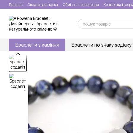
Перейти до основного контенту
Про нас
Оплата і доставка
Обмін та повернення
Контактна інфор
Браслети з каміння
Браслети по знаку зодіаку