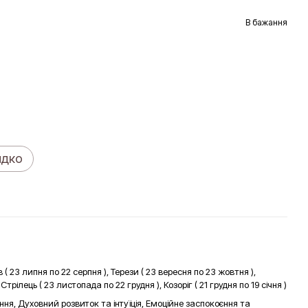
В бажання
идко
 ( 23 липня по 22 серпня ), Терези ( 23 вересня по 23 жовтня ),
трілець ( 23 листопада по 22 грудня ), Козоріг ( 21 грудня по 19 січня )
ня, Духовний розвиток та інтуїція, Емоційне заспокоєння та