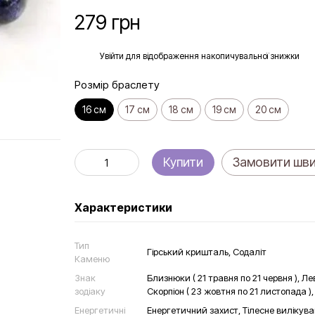
279 грн
%
Увійти
для відображення накопичувальної знижки
Розмір браслету
16 см
17 см
18 см
19 см
20 см
Купити
Замовити шв
Характеристики
Тип
Гірський кришталь, Содаліт
Каменю
Знак
Близнюки ( 21 травня по 21 червня ), Лев
зодіаку
Скорпіон ( 23 жовтня по 21 листопада ), С
Енергетичні
Енергетичний захист, Тілесне вилікуван