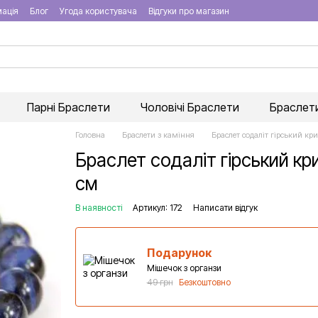
мація
Блог
Угода користувача
Відгуки про магазин
Парні Браслети
Чоловічі Браслети
Браслети
Головна
Браслети з каміння
Браслет содаліт гірський кр
Браслет содаліт гірський кр
см
В наявності
Артикул: 172
Написати відгук
Подарунок
Мішечок з органзи
49 грн
Безкоштовно