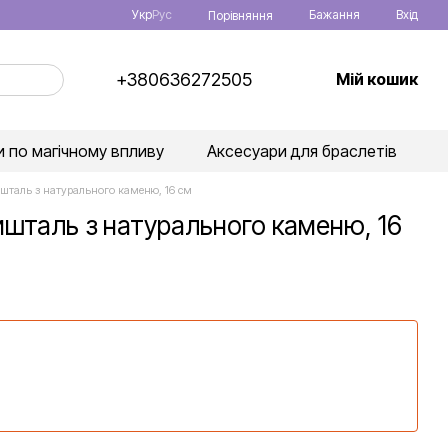
Укр
Рус
Бажання
Вхід
Порівняння
+380636272505
Мій кошик
 по магічному впливу
Аксесуари для браслетів
ишталь з натурального каменю, 16 см
ишталь з натурального каменю, 16