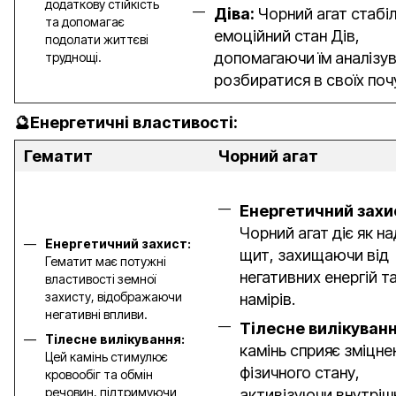
додаткову стійкість
Діва:
Чорний агат стабіл
та допомагає
емоційний стан Дів,
подолати життєві
допомагаючи їм аналізув
труднощі.
розбиратися в своїх поч
🔮Енергетичні властивості:
Гематит
Чорний агат
Енергетичний захи
Чорний агат діє як н
Енергетичний захист:
щит, захищаючи від
Гематит має потужні
негативних енергій т
властивості земної
захисту, відображаючи
намірів.
негативні впливи.
Тілесне вилікуван
Тілесне вилікування:
камінь сприяє зміцн
Цей камінь стимулює
фізичного стану,
кровообіг та обмін
речовин, підтримуючи
активізуючи внутріш