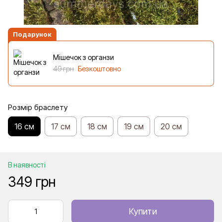
Подарунок
Мішечок з органзи
49 грн
Безкоштовно
Розмір браслету
16 см
17 см
18 см
19 см
20 см
В наявності
349 грн
Купити