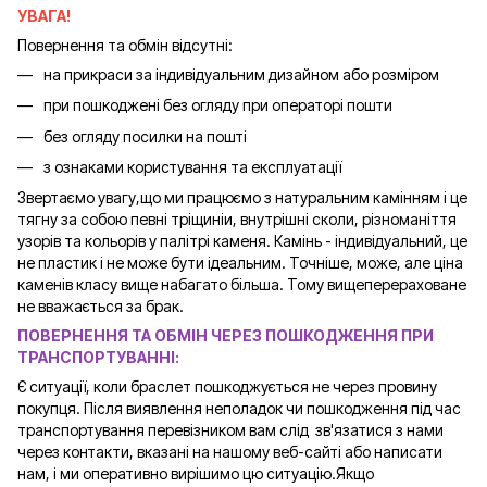
УВАГА!
Повернення та обмін відсутні:
на прикраси за індивідуальним дизайном або розміром
при пошкоджені без огляду при операторі пошти
без огляду посилки на пошті
з ознаками користування та експлуатації
Звертаємо увагу,що ми працюємо з натуральним камінням і це
тягну за собою певні тріщиніи, внутрішні сколи, різноманіття
узорів та кольорів у палітрі каменя. Камінь - індивідуальний, це
не пластик і не може бути ідеальним. Точніше, може, але ціна
каменів класу вище набагато більша. Тому вищеперераховане
не вважається за брак.
ПОВЕРНЕННЯ ТА ОБМІН ЧЕРЕЗ ПОШКОДЖЕННЯ ПРИ
ТРАНСПОРТУВАННІ:
Є ситуації, коли браслет пошкоджується не через провину
покупця. Після виявлення неполадок чи пошкодження під час
транспортування перевізником вам слід зв'язатися з нами
через контакти, вказані на нашому веб-сайті або написати
нам, і ми оперативно вирішимо цю ситуацію.Якщо