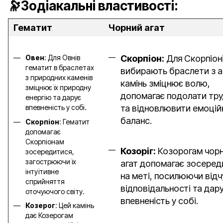
🔭Зодіакальні властивості:
Гематит
Чорний агат
Овен
: Для Овнів
Скорпіон:
Для Скорпіоні
гематит в браслетах
вибирають браслети з а
з природних каменів
камінь зміцнює волю,
зміцнює їх природну
допомагає подолати тр
енергію та дарує
впевненість у собі.
та відновлювити емоцій
баланс.
Скорпіон
: Гематит
допомагає
Скорпіонам
Козоріг:
Козорогам чор
зосередитися,
загострюючи їх
агат допомагає зосеред
інтуїтивне
на меті, посилюючи від
сприйняття
відповідальності та да
оточуючого світу.
впевненість у собі.
Козерог
: Цей камінь
дає Козерогам