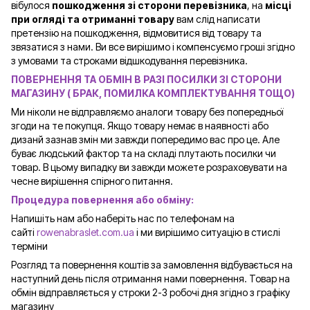
вібулося
пошкодження зі сторони перевізника
, на
місці
при огляді та отриманні товару
вам слід написати
претензію на пошкодження, відмовитися від товару та
звязатися з нами. Ви все вирішимо і компенсуємо гроші згідно
з умовами та строками відшкодування перевізника.
ПОВЕРНЕННЯ ТА ОБМІН В РАЗІ ПОСИЛКИ ЗІ СТОРОНИ
МАГАЗИНУ ( БРАК, ПОМИЛКА КОМПЛЕКТУВАННЯ ТОЩО)
Ми ніколи не відправляємо аналоги товару без попередньої
згоди на те покупця. Якщо товару немає в наявності або
дизанй зазнав змін ми завжди попередимо вас про це. Але
буває людський фактор та на складі плутають посилки чи
товар. В цьому випадку ви завжди можете розраховувати на
чесне вирішення спірного питання.
Процедура повернення або обміну:
Напишіть нам або наберіть нас по телефонам на
сайті
rowenabraslet.com.ua
і ми вирішимо ситуацію в стислі
терміни
Розгляд та повернення коштів за замовлення відбувається на
наступний день після отримання нами повернення. Товар на
обмін відправляється у строки 2-3 робочі дня згідно з графіку
магазину