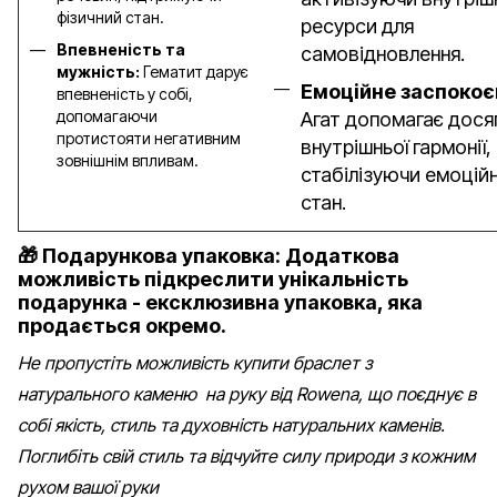
фізичний стан.
ресурси для
Впевненість та
самовідновлення.
мужність:
Гематит дарує
Емоційне заспокоє
впевненість у собі,
допомагаючи
Агат допомагає дося
протистояти негативним
внутрішньої гармонії,
зовнішнім впливам.
стабілізуючи емоцій
стан.
🎁 Подарункова упаковка: Додаткова
можливість підкреслити унікальність
подарунка - ексклюзивна упаковка, яка
продається окремо.
Не пропустіть можливість купити браслет з
натурального каменю на руку від Rowena, що поєднує в
собі якість, стиль та духовність натуральних каменів.
Поглибіть свій стиль та відчуйте силу природи з кожним
рухом вашої руки