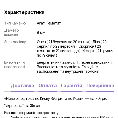
Характеристики
Тип Каменю
Агат, Гематит
Діаметр
8 мм
каменю
Знак зодіаку
Овен ( 21 березня по 20 квітня ), Діва ( 23
серпня по 22 вересня ), Скорпіон ( 23
жовтня по 21 листопада ), Козоріг ( 21 грудня
по 19 січня )
Енергетичні
Енергетичний захист, Тілесне вилікування,
властивості
Впевненість та мужність, Емоційне
заспокоєння та внутрішня гармонія
Доставка
Оплата
Гарантія
Повернення
«Новою поштою» по Києву -50грн та по Україні — від 70 грн.
"Укрпошта" від 35грн
Більше інформації про доставку
Готівкою при отриманні (є мінімальна передоплата 100 грн)