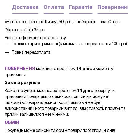
Доставка
Оплата
Гарантія
Повернення
«Новою поштою» по Києву -50грн та по Україні — від 70 грн.
"Укрпошта" від 35грн
Більше інформації про доставку
Готівкою при отриманні (є мінімальна передоплата 100 грн)
Повна передоплата
ПОВЕРНЕННЯ
можливие протягом
14 днів
з моменту
придбання
За свій рахунок:
Кожен покупець має право протягом
14 днів
повернути
придбаний товар, якщо з якихось причин він йому не
підходить,товар належної якості, якщо він не був
використаний і його товарний вигляд, властивості, пломби та
ярлики залишилися незмінними.
ОБМІН
Покупець може здійснити обмін товару протягом 14 днів