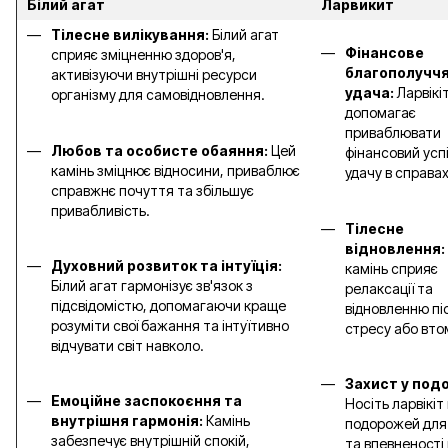
Білий агат
Ларвикит
Тілесне вилікування:
Білий агат
Фінансове
сприяє зміцненню здоров'я,
благополуччя
активізуючи внутрішні ресурси
удача:
Ларвікі
організму для самовідновлення.
допомагає
приваблювати
Любов та особисте обаяння:
Цей
фінансовий успі
камінь зміцнює відносини, приваблює
удачу в справах
справжнє почуття та збільшує
привабливість.
Тілесне
відновлення:
Духовний розвиток та інтуїція:
камінь сприяє
Білий агат гармонізує зв'язок з
релаксації та
підсвідомістю, допомагаючи краще
відновленню пі
розуміти свої бажання та інтуїтивно
стресу або вто
відчувати світ навколо.
Захист у под
Емоційне заспокоєння та
Носіть ларвікіт 
внутрішня гармонія:
Камінь
подорожей для
забезпечує внутрішній спокій,
та впевненості 