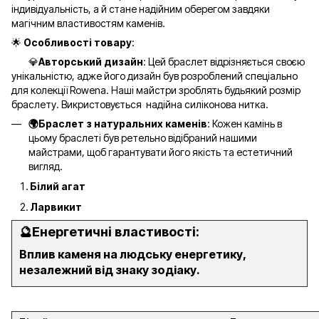
індивідуальність, а й стане надійним оберегом завдяки
магічним властивостям каменів.
🌟
Особливості товару
:
💎
Авторський дизайн
: Цей браслет відрізняється своєю
унікальністю, адже його дизайн був розроблений спеціально
для колекції Rowena. Наші майстри зроблять будьякий розмір
браслету. Викристовується надійна силіконова нитка.
🌍Браслет з натуральних каменів
: Кожен камінь в
цьому браслеті був ретельно відібраний нашими
майстрами, щоб гарантувати його якість та естетичний
вигляд.
Білий агат
Ларвикит
🔮
Енергетичні властивості:
Вплив каменя на людську енергетику,
незалежний від знаку зодіаку.